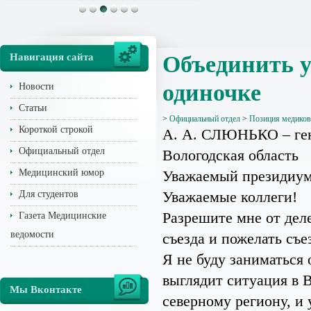
Навигация сайта
Объединить у
одиночке
Новости
Статьи
>
Официальный отдел
>
Позиция медиков
Короткой строкой
А. А. СЛЮНЬКО – ген
Официальный отдел
Вологодская область
Медицинский юмор
Уважаемый президиум
Уважаемые коллеги!
Для студентов
Разрешите мне от дел
Газета Медицинские
ведомости
съезда и пожелать съе
Я не буду заниматься
выглядит ситуация в В
Мы Вконтакте
северному региону, и