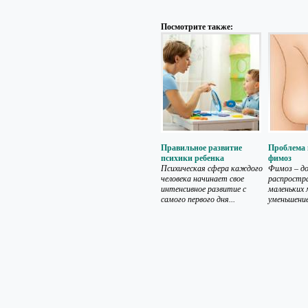
Посмотрите также:
Правильное развитие
Проблема 
психики ребенка
фимоз
Психическая сфера каждого
Фимоз – до
человека начинает свое
распростр
интенсивное развитие с
маленьких 
самого первого дня...
уменьшение