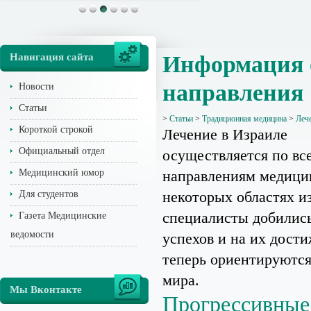
Навигация сайта
Информация о
направления
Новости
Статьи
>
Статьи
>
Традиционная медицина
>
Леч
Короткой строкой
Лечение в Израиле
Официальный отдел
осуществляется по вс
Медицинский юмор
направлениям медицин
некоторых областях и
Для студентов
специалисты добилис
Газета Медицинские
ведомости
успехов и на их дост
теперь ориентируются
мира.
Мы Вконтакте
Прогрессивные