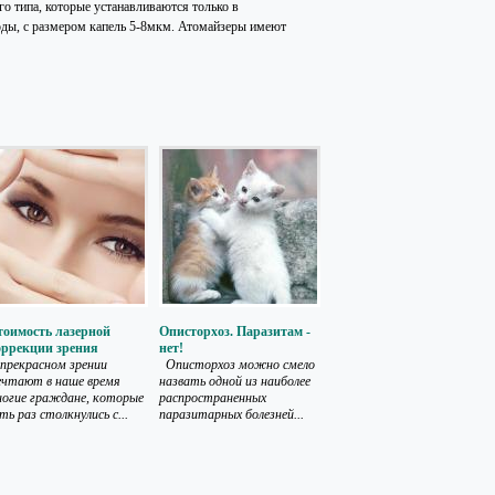
о типа, которые устанавливаются только в
ды, с размером капель 5-8мкм. Атомайзеры имеют
тоимость лазерной
Описторхоз. Паразитам -
оррекции зрения
нет!
прекрасном зрении
Описторхоз можно смело
ечтают в наше время
назвать одной из наиболее
огие граждане, которые
распространенных
ть раз столкнулись с...
паразитарных болезней...