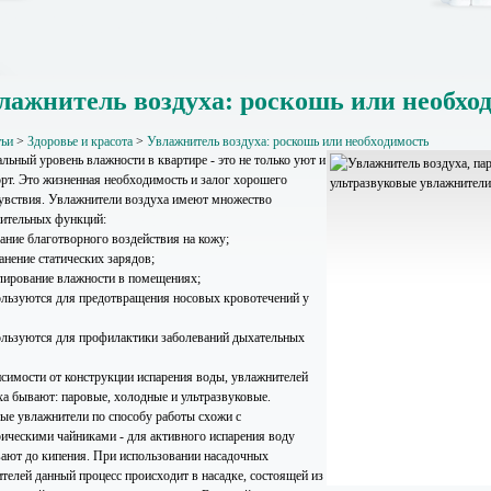
лажнитель воздуха: роскошь или необхо
тьи
>
Здоровье и красота
>
Увлажнитель воздуха: роскошь или необходимость
льный уровень влажности в квартире - это не только уют и
рт. Это жизненная необходимость и залог хорошего
увствия. Увлажнители воздуха имеют множество
ительных функций:
зание благотворного воздействия на кожу;
анение статических зарядов;
улирование влажности в помещениях;
ользуются для предотвращения носовых кровотечений у
ользуются для профилактики заболеваний дыхательных
исимости от конструкции испарения воды, увлажнителей
ха бывают: паровые, холодные и ультразвуковые.
ые увлажнители по способу работы схожи с
рическими чайниками - для активного испарения воду
вают до кипения. При использовании насадочных
ителей данный процесс происходит в насадке, состоящей из