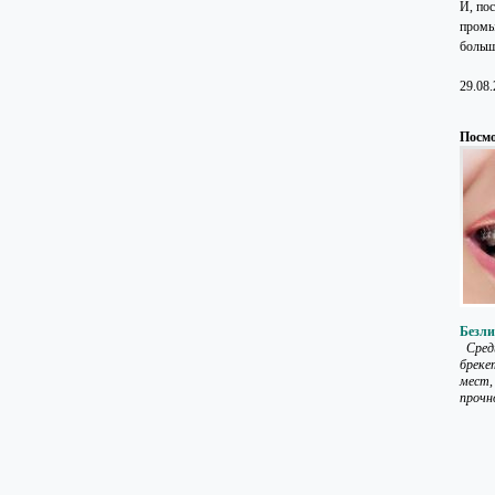
И, по
промы
больш
29.08
Посмо
Безли
Среди
бреке
мест,
прочн