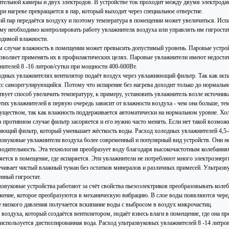
ительной камеры и двух электродов. В устройстве ток проходит между двумя электродами
ри нагреве превращается в пар, который выходит через специальное отверстие.
ий пар передаётся воздуху и поэтому температура в помещении может увеличиться. Ис
му необходимо контролировать работу увлажнителя воздуха или управлять им гигроста
одимой влажности.
м случае влажность в помещении может превысить допустимый уровень. Паровые устро
озволяет применять их в профилактических целях. Паровые увлажнители имеют недоста
нителей 8 -16 литров/сутки при мощности 400-600Вт.
одных увлажнителях вентилятор подаёт воздух через увлажняющий фильтр. Так как испар
сс саморегулирующийся. Потому что испарение без нагрева доходит только до нормальн
вует способ увеличить температуру, к примеру, установить увлажнитель возле источника
тих увлажнителей в первую очередь зависит от влажности воздуха - чем она больше, те
уществом, так как влажность поддерживается автоматически на нормальном уровне. Хо
 в противном случае фильтр засоряется и его нужно часто менять. Если нет такой возмо
ающий фильтр, который уменьшает жёсткость воды. Расход холодных увлажнителей 4,5-8
азвуковые увлажнители воздуха более современный и популярный вид устройств. Они
водительность. Эта технология преобразует воду благодаря высокочастотным колебания
яется в помещение, где испаряется. Эти увлажнители не потребляют много электроэнерг
ечивает чистый влажный туман без остатков минералов и различных примесей. Ультраз
нный гигростат.
азвуковые устройства работают за счёт свойства пьезоэлектриков преобразовывать колеб
жение, которое преобразуются в механическую вибрацию. В слое воды появляются чере
е низкого давления получается вскипание воды с выбросом в воздух микрочастиц.
воздуха, который создаётся вентилятором, подаёт взвесь влаги в помещение, где она пр
 используется дистиллированная вода. Расход ультразвуковых увлажнителей 8 -14 литро