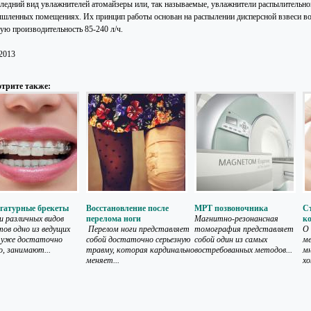
следний вид увлажнителей атомайзеры или, так называемые, увлажнители распылительног
шленных помещениях. Их принцип работы основан на распылении дисперсной взвеси во
ую производительность 85-240 л/ч.
.2013
трите также:
гатурные брекеты
Восстановление после
МРТ позвоночника
С
 различных видов
перелома ноги
Магнитно-резонансная
к
тов одно из ведущих
Перелом ноги представляет
томография представляет
О 
 уже достаточно
собой достаточно серьезную
собой один из самых
м
о, занимают...
травму, которая кардинально
востребованных методов...
мн
меняет...
хо