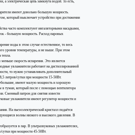
, а электрическая цепь замкнута водой. То есть,
парители имеют довольно большую мощность.
том, который выключает устройство при достижении
йства часто комплектуют ингаляторными насадками,
ток - большую мощность. Расход паровых
ение воды в этом случае естественное, то весь
ого уровня температуры, и не выше. При этом
 тепла.
м меньше скорость испарения. Это является
лодные увлажнители работают на дистиллированной
жности, то нужно устанавливать дополнительный
,5 литров/сутки при мощности 15-50Вт.
 небольшие, имеют малую мощность и хорошую
м в туман, который после с помощью вентилятора
ии. Сменный патрон для снятия извести
вуковые увлажнители имеют регулятор мощности и
ания. На пьезоэлектрический кристалл подаётся
дующиеся волны низкого и высокого давления. В
еобразуется в пар. В ультразвуковых увлажнителях,
в/сутки при мощности 45-50Вт.