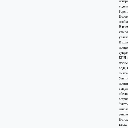
испар
вода п
Горяч
Поэто
необх
В ино
что п
увлаж
В хол
проце
сущест
КПД э
преим
воде,
смягч
Ультр
произ
выдел
обесп
встрое
Ультр
напря
район
Поток 
также