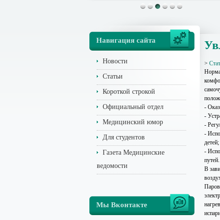
Навигация сайта
Ув
Новости
>
Ста
Норма
Статьи
комфо
самоч
Короткой строкой
полож
Официальный отдел
- Ока
- Устр
Медицинский юмор
- Рег
- Исп
Для студентов
детей;
- Исп
Газета Медицинские
путей.
ведомости
В зав
возду
Паров
элект
Мы Вконтакте
нагре
испар