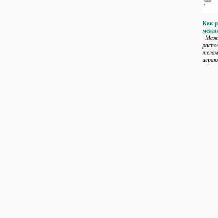
Как р
межп
Межп
распо
телам
играют