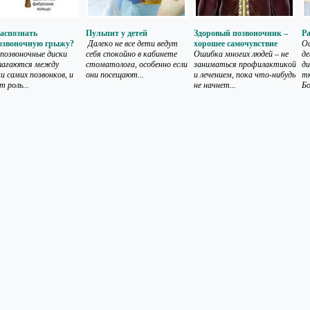
аспознать
Пульпит у детей
Здоровый позвоночник –
Ра
озвоночную грыжу?
Далеко не все дети ведут
хорошее самочувствие
О
озвоночные диски
себя спокойно в кабинете
Ошибка многих людей – не
де
лагаются между
стоматолога, особенно если
заниматься профилактикой
ди
и самих позвонков, и
они посещают...
и лечением, пока что-нибудь
тк
 роль...
не начнет...
Бо