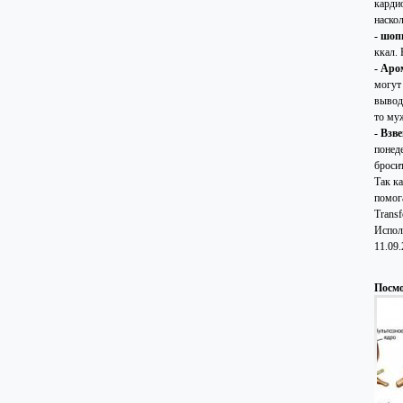
карди
наско
- шоп
ккал.
- Аро
могут
вывод
то му
- Взв
понеде
бросит
Так к
помог
Trans
Исполь
11.09
Посмо