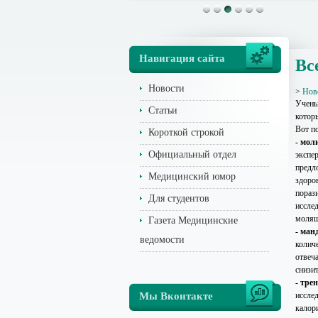
Навигация сайта
Вс
Новости
>
Нов
Учены
Статьи
котор
Вот п
Короткой строкой
- мол
Официальный отдел
экспе
предл
Медицинский юмор
здоров
порази
Для студентов
иссле
молящ
Газета Медицинские
- ман
ведомости
колич
отвеч
снизит
- тре
Мы Вконтакте
иссле
калор