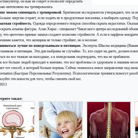
остимулятор, он вам не соврет и позволит определить
лько интенсивно вы тренировались.
инг можно совмещать с тренировкой
. Британские исследователи утверждают, что за 
 Больше энергии сгорает, если ходить не в продуктовые магазины, а выбирать одежду. П
матная стройность
. Одежда определенного покроя способна скрыть недостатки. Оказыв
 скрыть изъяны фигуры. Алан Хирш - специалист Чикагского центра исследований обоня
у, что цветочно-пряные запахи создают иллюзию стройности. А если в парфюм внедрить 
жчинам кажется, что женщина не только стройнее, но и моложе.
ешиваться лучше по понедельникам и пятницам
. Эксперты Школы медицины (Вашинг
льникам и пятницам. Эти дни выбраны не случайно. Те, кто сидит на диете, должен взве
ься во все тяжкие на выходные, а в понедельник подтвердить, что вы не прибавили.
ак все больше людей приходит к мнению, что все проблемы со здоровьем и лишним весом
ает тот способ, в который больше веришь. Сейчас появилось новое направление под наз
formation (Быстрые Персональные Результаты). Психологические тренинги помогут разобр
зуйте эти новости для того, чтобы снизить свой вес.
.2013
трите также: