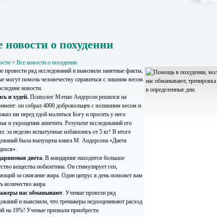
е новости о похудении
ости
>
Все новости о похудении
е провести ряд исследований и выяснили занятные факты,
ые могут помочь человечеству справиться с лишним весом.
оследние новости.
ись и худей.
Психолог Мэтью Андерсон решился на
римент: он собрал 4000 добровольцев с излишним весом и
ожил им перед едой молиться Богу и просить у него
ья и укрощения аппетита. Результат исследований его
л: за неделю испытуемые избавились от 5 кг! В итоге
дований была выпущена книга М. Андерсона «Диета
ихся».
дариновая диета
. В мандарине находится большое
ество вещества нобилетина. Он стимулирует ген,
ающий за сжигание жира. Один цитрус в день поможет вам
ь количество жира.
нажеры нас обманывают
. Ученые провели ряд
дований и выяснили, что тренажеры недооценивают расход
ий на 19%! Ученые призвали приобрести