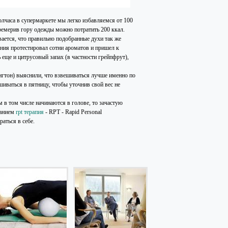
полчаса в супермаркете мы легко избавляемся от 100
еремерив гору одежды можно потратить 200 ккал.
ается, что правильно подобранные духи так же
ния протестировал сотни ароматов и пришел к
еще и цитрусовый запах (в частности грейпфрут),
тон) выяснили, что взвешиваться лучше именно по
шиваться в пятницу, чтобы уточнив свой вес не
 в том числе начинаются в голове, то зачастую
ванием
rpt терапия
- RPT - Rapid Personal
аться в себе.