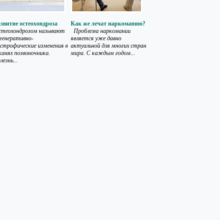
звитие остеохондроза
Как же лечат наркоманию?
стеохондрозом называют
Проблема наркомании
генеративно-
является уже давно
строфические изменения в
актуальной для многих стран
анях позвоночника.
мира. С каждым годом...
лезнь...