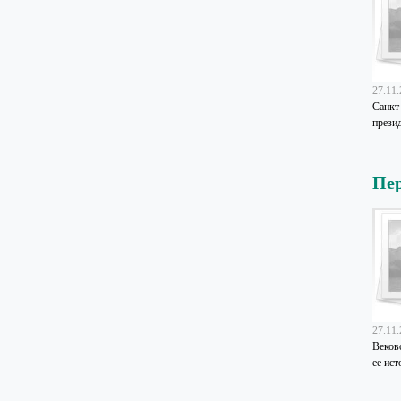
27.11
Санкт
презид
Пер
27.11
Веков
ее ист