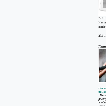
27.11
Научн
прибо
27.11
Посмо
Отказ
помощ
В пос
раскр
продв
элект