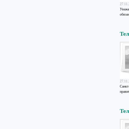
27.11
Уважа
обяза
Те
27.11
Санкт
правит
Те