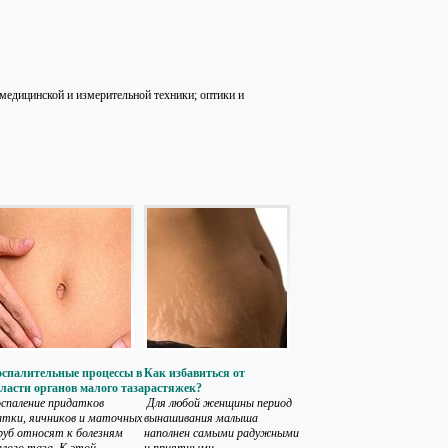
цинской и измерительной техники; оптики и
оспалительные процессы в
Как избавиться от
ласти органов малого таза
растяжек?
спаление придатков
Для любой женщины период
тки, яичников и маточных
вынашивания малыша
уб относят к болезням
наполнен самыми радужными
лого таза. К этой...
и приятными...