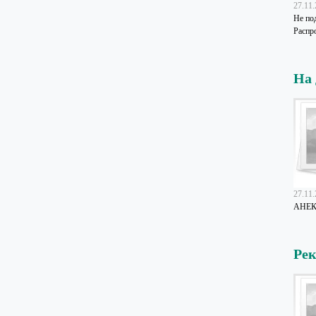
27.11
Не под
Распро
На 
27.11
АНЕК
Ре