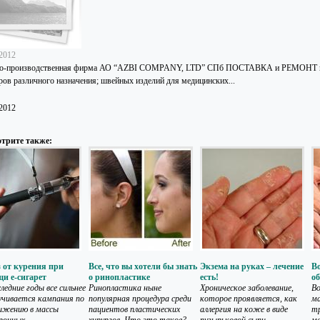
.2012
о-производственная фирма АО “AZBI COMPANY, LTD” СПб ПОСТАВКА и РЕМОНТ меди
ров различного назначения; швейных изделий для медицинских...
.2012
трите также:
 от курения при
Все, что вы хотели бы знать
Экзема на руках – лечение
В
и е-сигарет
о ринопластике
есть!
об
ледние годы все сильнее
Ринопластика ныне
Хроническое заболевание,
Во
учивается кампания по
популярная процедура среди
которое проявляется, как
ма
ижению в массы
пациентов пластических
аллергия на коже в виде
тр
ронных...
хирургов. Что это такое?...
пузырьковой сыпи...
ма