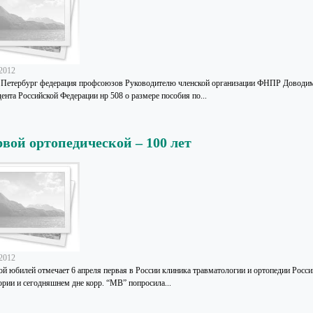
.2012
 Петербург федерация профсоюзов Руководителю членской организации ФНПР Доводим с
ента Российской Федерации нр 508 о размере пособия по...
вой ортопедической – 100 лет
.2012
ой юбилей отмечает 6 апреля первая в России клиника травматологии и ортопедии Росси
ории и сегодняшнем дне корр. “МВ” попросила...