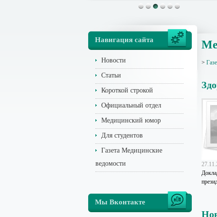
Навигация сайта
Ме
Новости
>
Газ
Статьи
Здо
Короткой строкой
Официальный отдел
Медицинский юмор
Для студентов
Газета Медицинские
ведомости
27.11
Докла
прези
Мы Вконтакте
Но