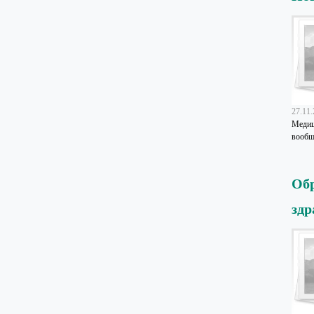
27.11
Медиц
вообщ
Обр
здр