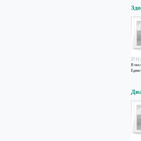
Здо
27.11
В пос
Единс
Диа