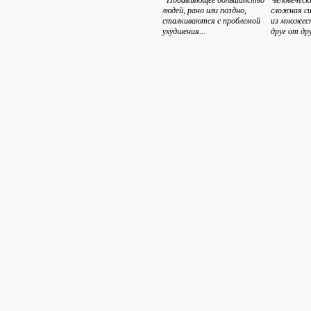
Подавляющее большинство
Человеческ
людей, рано или поздно,
сложная с
сталкиваются с проблемой
из множес
ухудшения...
друг от дру