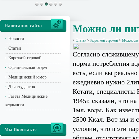
Навигация сайта
Можно ли пит
Новости
>
Статьи
>
Короткой строкой
>
Можно ли 
Статьи
Согласно сложившемус
Короткой строкой
норма потребления вод
Официальный отдел
есть, если вы реально
Медицинский юмор
ежедневно нужно 2лит
Для студентов
Кстати, специалисты 
Газета Медицинские
1945г. сказали, что 
ведомости
1мл. воды. Как извес
2500 Ккал. Вот мы и с
условии, что в эти па
Мы Вконтакте
общем, отсутствует вс