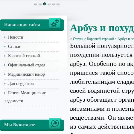
Навигация сайта
Арбуз и поху
Новости
>
Статьи
>
Короткой строкой
>
Арбуз и п
Большой популярност
Статьи
похудении пользуется 
Короткой строкой
арбуз. Особенно по вк
Официальный отдел
пришелся такой спосо
Медицинский юмор
любительницам сладк
Для студентов
своей водянистой стру
Газета Медицинские
арбуз обогащает орга
ведомости
витаминами и полезн
веществами. Он являе
Мы Вконтакте
из самых действенных