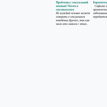
Проблемы с сексуальной
Берегитес
жизнью? Бегом к
Сифилис я
сексопатологу
хроническ
Не каждый человек может
заболевани
говорить о сексуальном
передается.
поведении другого, так как
мало кто знаком с этим...