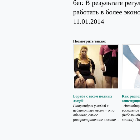
бег. В результате рег
работать в более экон
11.01.2014
Посмотрите также:
Борьба с весом полных
Как распо
людей
аппендиц
Гипергидроз у людей с
Аппендиц
избыточным весом – это
воспаление
обычное, самое
(небольшой
распространенное явление....
кишки). По.