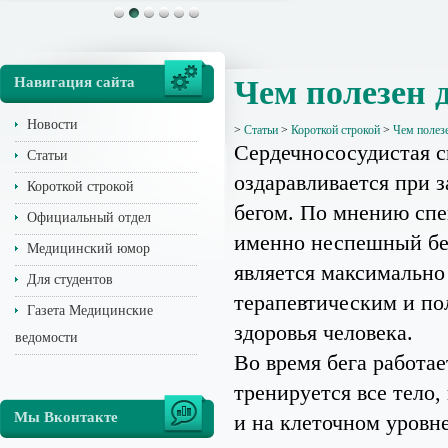
Навигация сайта
Чем полезен 
Новости
>
Статьи
>
Короткой строкой
>
Чем полезе
Сердечнососудистая с
Статьи
оздаравливается при 
Короткой строкой
бегом. По мнению спе
Официальный отдел
именно неспешный бе
Медицинский юмор
является максимально
Для студентов
терапевтическим и по
Газета Медицинские
здоровья человека.
ведомости
Во время бега работае
тренируется все тело,
Мы Вконтакте
и на клеточном уровн