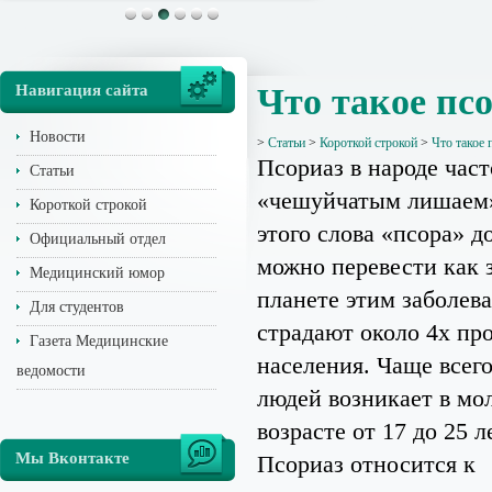
Навигация сайта
Что такое пс
Новости
>
Статьи
>
Короткой строкой
>
Что такое 
Псориаз в народе час
Статьи
«чешуйчатым лишаем»
Короткой строкой
этого слова «псора» д
Официальный отдел
можно перевести как з
Медицинский юмор
планете этим заболев
Для студентов
страдают около 4х пр
Газета Медицинские
населения. Чаще всего
ведомости
людей возникает в мо
возрасте от 17 до 25 л
Мы Вконтакте
Псориаз относится к