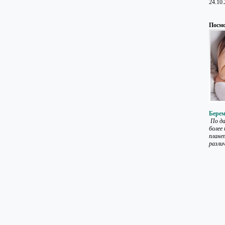
24.10
Посмо
Берем
По д
более
плане
разли