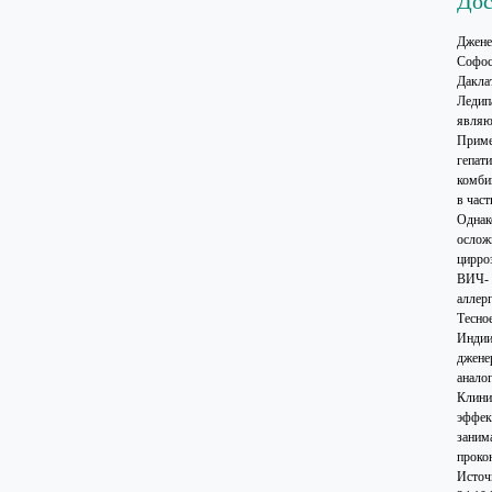
Дос
Джене
Софос
Дакла
Ледип
являю
Приме
гепати
комби
в час
Однак
ослож
цирро
ВИЧ- 
аллер
Тесно
Индии
джене
анало
Клини
эффек
заним
проко
Источ