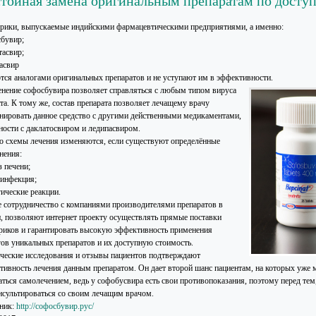
тойная замена оригинальным препаратам по досту
рики, выпускаемые индийскими фармацевтическими предприятиями, а именно:
бувир;
тасвир;
асвир
тся аналогами оригинальных препаратов и не уступают им в эффективности.
нение софосбувира позволяет справляться с любым типом вируса
та. К тому же, состав препарата позволяет лечащему врачу
нировать данное средство с другими действенными медикаментами,
тности с даклатосвиром и ледипасвиром.
о схемы лечения изменяются, если существуют определённые
нения:
з печени;
инфекция;
гические реакции.
е сотрудничество с компаниями производителями препаратов в
, позволяют интернет проекту осуществлять прямые поставки
риков и гарантировать высокую эффективность применения
гов уникальных препаратов и их доступную стоимость.
ческие исследования и отзывы пациентов подтверждают
тивность лечения данным препаратом. Он дает второй шанс пациентам, на которых уже м
аться самолечением, ведь у софобусвира есть свои противопоказания, поэтому перед тем
нсультироваться со своим лечащим врачом.
ник:
http://софосбувир.рус/