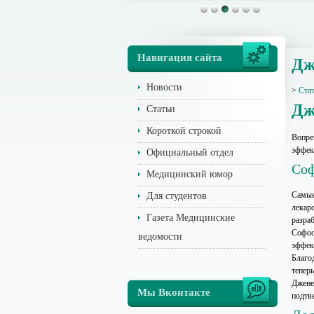
Навигация сайта
Дж
Новости
>
Ста
Дж
Статьи
Короткой строкой
Вопре
эффек
Официальный отдел
Соф
Медицинский юмор
Самые
Для студентов
лекар
Газета Медицинские
разра
Софос
ведомости
эффек
Благод
тепер
Джене
Мы Вконтакте
подтв