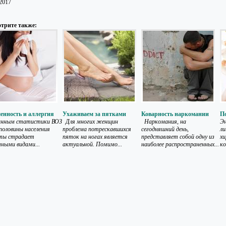
.2017
трите также:
енность и аллергия
Ухаживаем за пятками
Коварность наркомании
П
анным статистики ВОЗ
Для многих женщин
Наркомания, на
Э
 половины населения
проблема потрескавшихся
сегодняшний день,
ли
ты страдает
пяток на ногах является
представляет собой одну из
хи
чными видами...
актуальной. Помимо...
наиболее распространенных...
ко