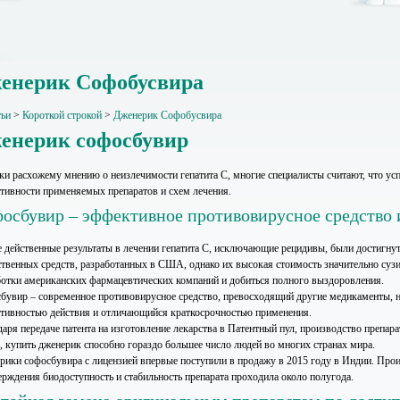
енерик Софобусвира
тьи
>
Короткой строкой
>
Дженерик Софобусвира
енерик софосбувир
ки расхожему мнению о неизлечимости гепатита С, многие специалисты считают, что усп
тивности применяемых препаратов и схем лечения.
осбувир – эффективное противовирусное средство
 действенные результаты в лечении гепатита С, исключающие рецидивы, были достигну
ственных средств, разработанных в США, однако их высокая стоимость значительно сузи
ботки американских фармацевтических компаний и добиться полного выздоровления.
бувир – современное противовирусное средство, превосходящий другие медикаменты, на
тивностью действия и отличающийся краткосрочностью применения.
аря передаче патента на изготовление лекарства в Патентный пул, производство препара
ь, купить дженерик способно гораздо большее число людей во многих странах мира.
рики софосбувира с лицензией впервые поступили в продажу в 2015 году в Индии. Пр
ерждения биодоступность и стабильность препарата проходила около полугода.