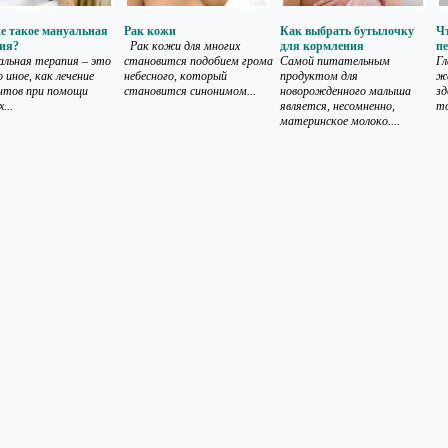
е такое мануальная
Рак кожи
Как выбрать бутылочку
Чт
ия?
Рак кожи для многих
для кормления
п
льная терапия – это
становится подобием грома
Самой питательным
Гл
 иное, как лечение
небесного, который
продуктом для
ж
нтов при помощи
становится синонимом...
новорожденного малыша
зд
...
является, несомненно,
то
материнское молоко....