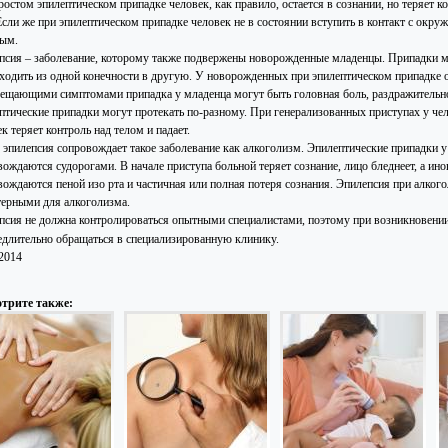
остом эпилептическом припадке человек, как правило, остается в сознании, но теряет к
 Если же при эпилептическом припадке человек не в состоянии вступить в контакт с окр
ым.
псия – заболевание, которому также подвержены новорожденные младенцы. Припадки 
еходить из одной конечности в другую. У новорожденных при эпилептическом припадке о
ещающими симптомами припадка у младенца могут быть головная боль, раздражительнос
птические припадки могут протекать по-разному. При генерализованных приступах у чел
к теряет контроль над телом и падает.
, эпилепсия сопровождает такое заболевание как алкоголизм. Эпилептические припадки 
ождаются судорогами. В начале приступа больной теряет сознание, лицо бледнеет, а ино
вождаются пеной изо рта и частичная или полная потеря сознания. Эпилепсия при алко
терными для алкоголизма.
псия не должна контролироваться опытными специалистами, поэтому при возникновении
едлительно обращаться в специализированную клинику.
.2014
трите также: