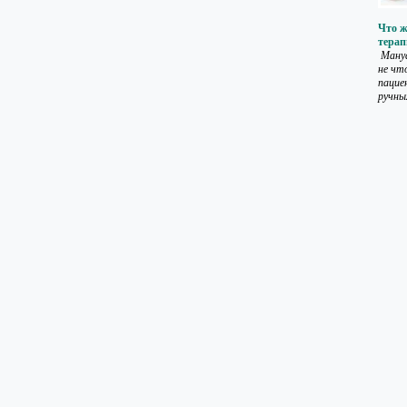
Что ж
терап
Мануа
не что
пацие
ручных