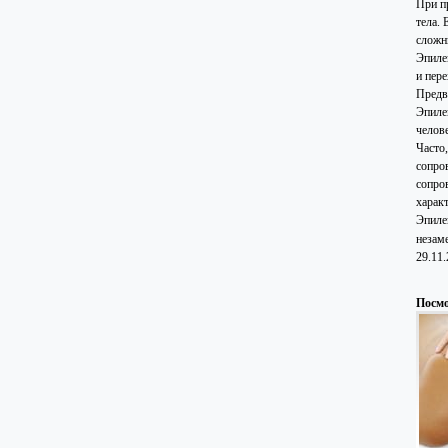
При пр
тела.
сложн
Эпиле
и пер
Предв
Эпиле
челове
Часто
сопров
сопро
харак
Эпиле
незам
29.11
Посмо