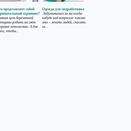
о представляет собой
Одежда для медработника
еринатальный скрининг?
Задумывались ли вы когда-
авная цель беременной
нибудь над вопросом: каково
енщины родить на свет
это – лечить людей, спасать
оровое потомство. А для
их...
го, чтобы...