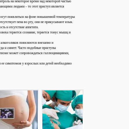
онтроль на некоторое время над некоторой частью
ужающими людьми – то этот приступ является
могут появляться на фоне повышенной температуры
тсутствует пена во рту, они не прикусывают язык.
ть и отсутствие аппетита.
овека теряется сознание, теряется тонус мышц и
у алкоголиков появляются внезапно и
гда и синеет. Часто подобные приступы
голизме может сопровождаться галлюцинациями,
 ее симптомов у взрослых или детей необходимо