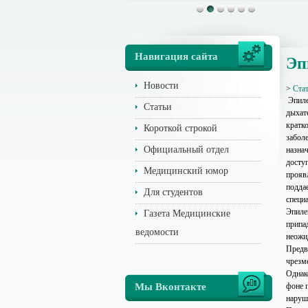
Навигация сайта
Эп
Новости
>
Ста
Эпиле
Статьи
дыхат
кратк
Короткой строкой
забол
Официальный отдел
назна
доступ
Медицинский юмор
проявл
подда
Для студентов
специа
Эпиле
Газета Медицинские
припа
ведомости
неожи
Предв
чрезм
Однак
Мы Вконтакте
фоне 
наруш