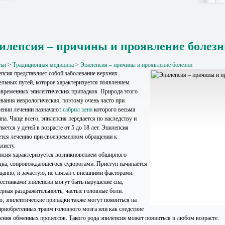
илепсия – причины и проявление болезн
тьи
>
Традиционная медицина
>
Эпилепсия – причины и проявление болезни
псия представляет собой заболевание верхних
ельных путей, которое характеризуется появлением
овременных эпилептических припадков. Природа этого
евания неврологическая, поэтому очень часто при
чении лечении назначают
сабрил цена
которого весьма
на. Чаще всего, эпилепсия передается по наследству и
яется у детей в возрасте от 5 до 18 лет. Эпилепсия
ется лечению при своевременном обращении к
листу.
псия характеризуется возникновением обширного
дка, сопровождающегося судорогами. Приступ начинается
данно, и зачастую, не связан с внешними факторами.
естниками эпилепсии могут быть нарушение сна,
ерная раздражительность, частые головные боли.
о, эпилептические припадки также могут появиться на
приобретенных травм головного мозга или как следствие
ения обменных процессов. Такого рода эпилепсия может появиться в любом возрасте.