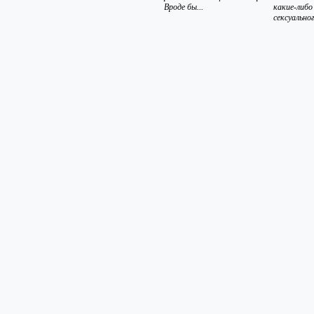
Вроде бы...
какие-либо
сексуальног