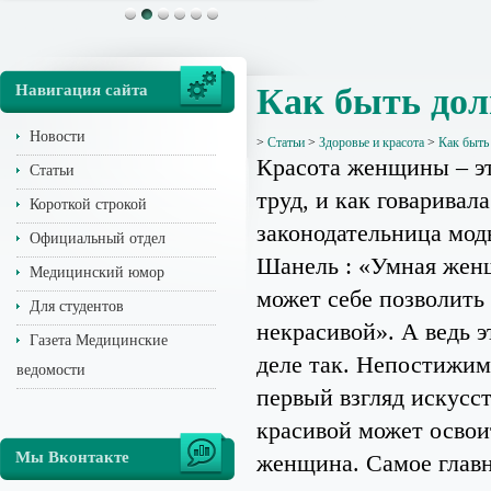
Навигация сайта
Как быть дол
Новости
>
Статьи
>
Здоровье и красота
>
Как быть
Красота женщины – э
Статьи
труд, и как говаривал
Короткой строкой
законодательница мод
Официальный отдел
Шанель : «Умная жен
Медицинский юмор
может себе позволить
Для студентов
некрасивой». А ведь э
Газета Медицинские
деле так. Непостижи
ведомости
первый взгляд искусс
красивой может освои
Мы Вконтакте
женщина. Самое главн