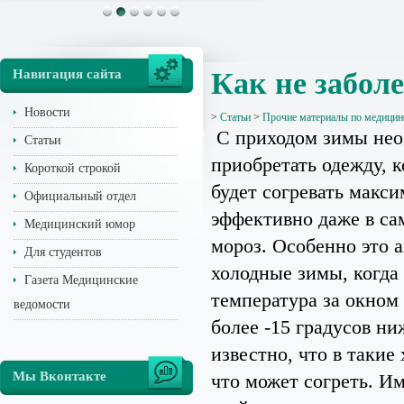
Навигация сайта
Как не забол
Новости
>
Статьи
>
Прочие материалы по медицин
С приходом зимы не
Статьи
приобретать одежду, к
Короткой строкой
будет согревать макс
Официальный отдел
эффективно даже в с
Медицинский юмор
мороз. Особенно это а
Для студентов
холодные зимы, когда
Газета Медицинские
температура за окном
ведомости
более -15 градусов ни
известно, что в такие
Мы Вконтакте
что может согреть. И