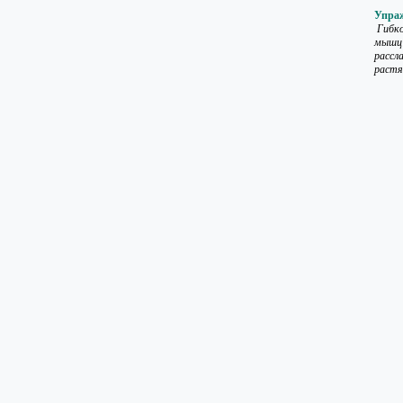
Упраж
Гибко
мышц 
рассл
растя