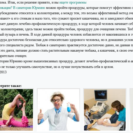
изма. Итак, если решение принято, и вы
ищете программы
сикации? В санатории Юрмино
можно пройти процедуры, которые помогут эффективно оч
дубеждением относятся к колонотерапии, а между тем, это весьма эффективный метод о
ипают» к его стенкам и мало того, что сужают просвет кишечника, но и замедляют обм
вает данную лечебно-профилактическую процедуру, в ходе которой человек начинает себ
 колонотерапии, здесь также можно пройти тюбаж, процедуру для очищения печени. Т
ый пузырь и печень. В ходе данной процедуры человек избавляется от накопившихся в э
дура достаточно безопасная для относительно здорового человека, но в домашних услови
ого специалиста рядом. Тюбаж в санаториях практикуется достаточно давно, но данная 
 это диета, питание должно стать растительным накануне тюбажа, а кишечник, в свою оч
арительно очищен.
атории Юрмино кроме вышеописанных процедур, делают лечебно-профилактический и а
 не только улучшить самочувствие, но и лучше почувствовать себя в целом.
.2013
трите также: