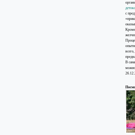
орган
деток
с пре
«прик
оказы
Кроме
желчн
Проце
опытн
всего,
предв
В сан
можно
26.12
Посмо