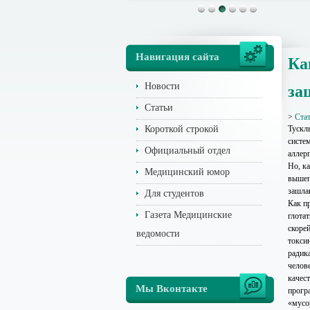
Навигация сайта
Ка
Новости
за
Статьи
>
Ста
Короткой строкой
Тускл
систе
Официальный отдел
аллерг
Но, ка
Медицинский юмор
вышеп
зашла
Для студентов
Как п
Газета Медицинские
глота
скоре
ведомости
токси
радик
челов
качес
Мы Вконтакте
прогр
«мусо