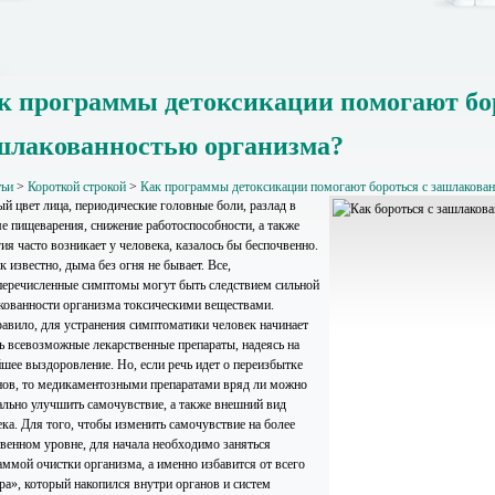
к программы детоксикации помогают бо
шлакованностью организма?
тьи
>
Короткой строкой
>
Как программы детоксикации помогают бороться с зашлакова
ый цвет лица, периодические головные боли, разлад в
ме пищеварения, снижение работоспособности, а также
ия часто возникает у человека, казалось бы беспочвенно.
к известно, дыма без огня не бывает. Все,
еречисленные симптомы могут быть следствием сильной
кованности организма токсическими веществами.
равило, для устранения симптоматики человек начинает
ть всевозможные лекарственные препараты, надеясь на
йшее выздоровление. Но, если речь идет о переизбытке
нов, то медикаментозными препаратами вряд ли можно
ально улучшить самочувствие, а также внешний вид
ека. Для того, чтобы изменить самочувствие на более
твенном уровне, для начала необходимо заняться
аммой очистки организма, а именно избавится от всего
ра», который накопился внутри органов и систем