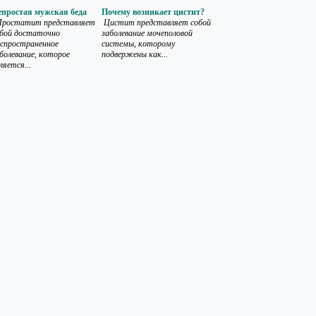
епростая мужская беда
Почему возникает цистит?
ростатит представляет
Цистит представляет собой
обой достаточно
заболевание мочеполовой
спространенное
системы, которому
болевание, которое
подвержены как...
ляется...