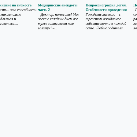
нение на гибкость
Медицинские анекдоты
Нейросонография детям.
Н
сть – это способность
часть 2
Особенности проведения
П
максимально
– Доктор, помогите! Моя
Рождение малыша – с
с
абляться и
жена с каждым днем все
трепетом ожидаемое
ра
гиваться....
туже затягивает мне
событие почти в каждой
за
галстук! –...
семье. Любые родители...
яв