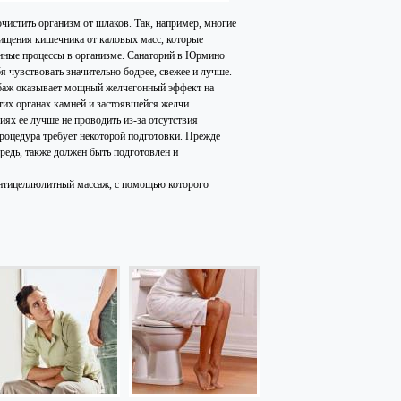
истить организм от шлаков. Так, например, многие
чищения кишечника от каловых масс, которые
енные процессы в организме. Санаторий в Юрмино
я чувствовать значительно бодрее, свежее и лучше.
юбаж оказывает мощный желчегонный эффект на
тих органах камней и застоявшейся желчи.
ях ее лучше не проводить из-за отсутствия
процедура требует некоторой подготовки. Прежде
ередь, также должен быть подготовлен и
нтицеллюлитный массаж, с помощью которого