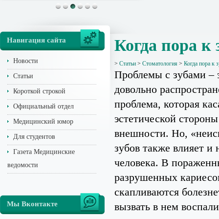
Навигация сайта
Когда пора к
Новости
>
Статьи
>
Стоматология
>
Когда пора к 
Проблемы с зубами – 
Статьи
довольно распростран
Короткой строкой
проблема, которая кас
Официальный отдел
эстетической стороны
Медицинский юмор
внешности. Но, «неис
Для студентов
зубов также влияет и 
Газета Медицинские
человека. В пораженн
ведомости
разрушенных кариесо
скапливаются болезне
Мы Вконтакте
вызвать в нем воспал