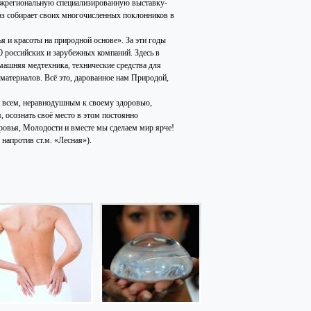
межрегиональную специализированную выставку-
аз собирает своих многочисленных поклонников в
я и красоты на природной основе». За эти годы
0 российских и зарубежных компаний. Здесь в
машняя медтехника, технические средства для
материалов. Всё это, дарованное нам Природой,
 и всем, неравнодушным к своему здоровью,
 осознать своё место в этом постоянно
ровья, Молодости и вместе мы сделаем мир ярче!
напротив ст.м. «Лесная»).