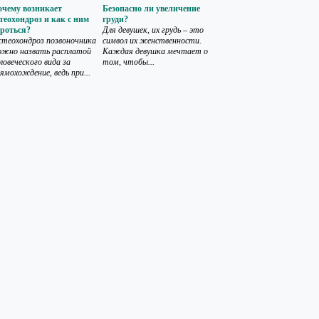
очему возникает
Безопасно ли увеличение
теохондроз и как с ним
груди?
ороться?
Для девушек, их грудь – это
теохондроз позвоночника
символ их женственности.
ожно назвать расплатой
Каждая девушка мечтает о
ловеческого вида за
том, чтобы...
ямохождение, ведь при...