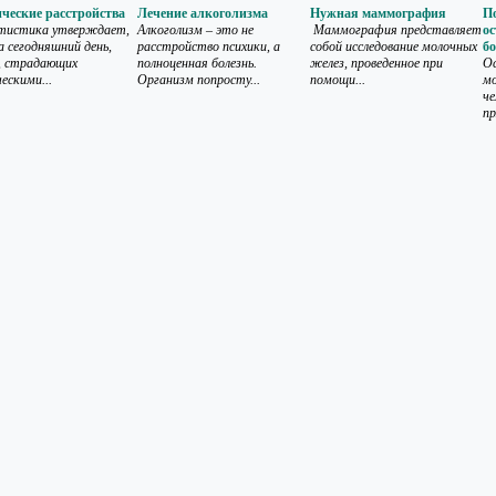
ческие расстройства
Лечение алкоголизма
Нужная маммография
П
истика утверждает,
Алкоголизм – это не
Маммография представляет
ос
а сегодняшний день,
расстройство психики, а
собой исследование молочных
б
, страдающих
полноценная болезнь.
желез, проведенное при
Ос
ескими...
Организм попросту...
помощи...
м
че
пр