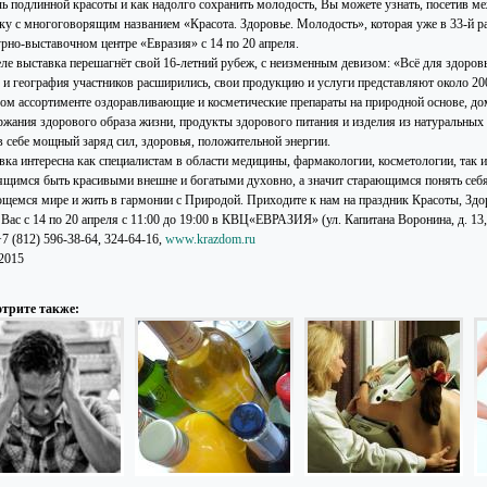
чь подлинной красоты и как надолго сохранить молодость, Вы можете узнать, посетив 
ку с многоговорящим названием «Красота. Здоровье. Молодость», которая уже в 33-й р
урно-выставочном центре «Евразия» с 14 по 20 апреля.
еле выставка перешагнёт свой 16-летний рубеж, с неизменным девизом: «Всё для здоровь
в и география участников расширились, свои продукцию и услуги представляют около 20
ом ассортименте оздоравливающие и косметические препараты на природной основе, до
ржания здорового образа жизни, продукты здорового питания и изделия из натуральных 
в себе мощный заряд сил, здоровья, положительной энергии.
вка интересна как специалистам в области медицины, фармакологии, косметологии, так
ящимся быть красивыми внешне и богатыми духовно, а значит старающимся понять себя,
щемся мире и жить в гармонии с Природой. Приходите к нам на праздник Красоты, Здо
ас с 14 по 20 апреля с 11:00 до 19:00 в КВЦ«ЕВРАЗИЯ» (ул. Капитана Воронина, д. 13, 
+7 (812) 596-38-64, 324-64-16,
www.krazdom.ru
.2015
трите также: