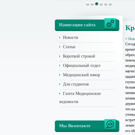
Навигация сайта
Кр
Новости
>
Нов
Сегодн
Статьи
време
образ
Короткой строкой
помощ
Официальный отдел
медици
научил
Медицинский юмор
щадящ
глупо
Для студентов
белым
питан
Газета Медицинские
штани
ведомости
держит
что к
утенк
встрет
Мы Вконтакте
лежит
его о