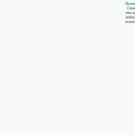
Психи
Стат
что н
людей
психич