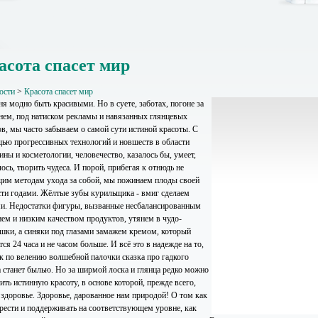
асота спасет мир
ости
>
Красота спасет мир
я модно быть красивыми. Но в суете, заботах, погоне за
нем, под натиском рекламы и навязанных глянцевых
ов, мы часто забываем о самой сути истиной красоты. С
ью прогрессивных технологий и новшеств в области
ны и косметологии, человечество, казалось бы, умеет,
ось, творить чудеса. И порой, прибегая к отнюдь не
им методам ухода за собой, мы пожинаем плоды своей
сти годами. Жёлтые зубы курильщика - вмиг сделаем
и. Недостатки фигуры, вызванные несбалансированным
ием и низким качеством продуктов, утянем в чудо-
шки, а синяки под глазами замажем кремом, который
ся 24 часа и не часом больше. И всё это в надежде на то,
ак по велению волшебной палочки сказка про гадкого
а станет былью. Но за ширмой лоска и глянца редко можно
ить истинную красоту, в основе которой, прежде всего,
 здоровье. Здоровье, дарованное нам природой! О том как
брести и поддерживать на соответствующем уровне, как