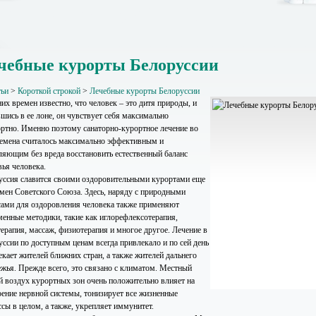
чебные курорты Белоруссии
тьи
>
Короткой строкой
>
Лечебные курорты Белоруссии
их времен известно, что человек – это дитя природы, и
шись в ее лоне, он чувствует себя максимально
ртно. Именно поэтому санаторно-курортное лечение во
ремена считалось максимально эффективным и
ляющим без вреда восстановить естественный баланс
вья человека.
уссия славится своими оздоровительными курортами еще
емен Советского Союза. Здесь, наряду с природными
сами для оздоровления человека также применяют
менные методики, такие как иглорефлексотерапия,
терапия, массаж, физиотерапия и многое другое. Лечение в
уссии по доступным ценам всегда привлекало и по сей день
екает жителей ближних стран, а также жителей дальнего
ежья. Прежде всего, это связано с климатом. Местный
й воздух курортных зон очень положительно влияет на
оение нервной системы, тонизирует все жизненные
сы в целом, а также, укрепляет иммунитет.