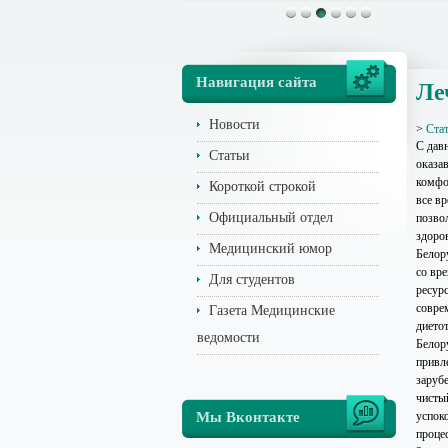
Навигация сайта
Ле
Новости
>
Ста
С давн
Статьи
оказав
комфо
Короткой строкой
все в
Официальный отдел
позво
здоро
Медицинский юмор
Белор
со вр
Для студентов
ресур
совре
Газета Медицинские
дието
ведомости
Белор
привл
заруб
чисты
Мы Вконтакте
успок
процес