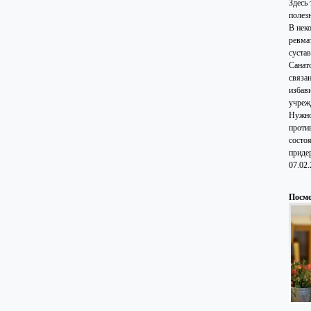
Здесь
полез
В нек
ревма
сустав
Санат
связа
избав
учреж
Нужно
проти
состоя
приде
07.02
Посмо