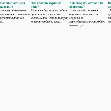
ые опасности для
Чем полезны куриные
Как выбрать матрас для
В
а в доме
яйца?
подростка?
а
 маленький человечек
Куриные яйца можно найти
Правильный сон имеет
А
ает активно познавать
практически в каждом
огромное значение для
пр
препятствий на его
холодильнике. Этот продукт
здоровья и
на
е...
животноводства уже...
жизнедеятельности любого
ха
человека, в...