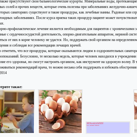
 также присутствуют свои бальнеологические курорты. Минеральные воды, протекающие
ных солей и прочих веществ, которые очень полезны при заболеваниях желудочно-кишечн
оторых санаториях существуют и такие процедуры, как лечебные ванны. Радовые или с
тоидных заболеваниях. После курса приема таких процедур пациент может почувствовать 
ах.
орно-профилактическое лечение является необходимым для пациентов с хроническими за
нные с сердечнососудистой деятельность, опорно-двигательным аппаратом, нервной сист
иться от них в корне человеку не удастся. Но, поддержать свой организм на определенн
дения и соблюдая все рекомендации лечащих врачей.
 отметить, что все процедуры, которые оказываются людям в оздоровительных санатори
вопоказаний. Безусловно, те несколько недель, которые человек находился в учреждении
ние его здоровья, но смогут настроить организм, как инструмент на здоровую волну. В 
рживаться рекомендаций врача, то можно весьма себя поддержать и избежать обострения
.2014
трите также: