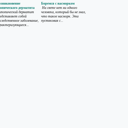
озникновение
Боремся с насморком
топического дерматита
На свете нет ни одного
топический дерматит
человека, который бы не знал,
едставляет собой
что такое насморк. Эта
следственное заболевание,
пустяковая с...
рактеризующиеся...