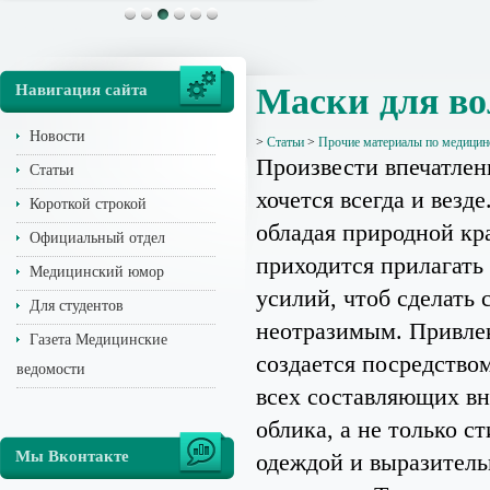
Навигация сайта
Маски для во
Новости
>
Статьи
>
Прочие материалы по медицин
Произвести впечатле
Статьи
хочется всегда и везде
Короткой строкой
обладая природной кр
Официальный отдел
приходится прилагать
Медицинский юмор
усилий, чтоб сделать 
Для студентов
неотразимым. Привле
Газета Медицинские
создается посредство
ведомости
всех составляющих в
облика, а не только с
Мы Вконтакте
одеждой и выразител