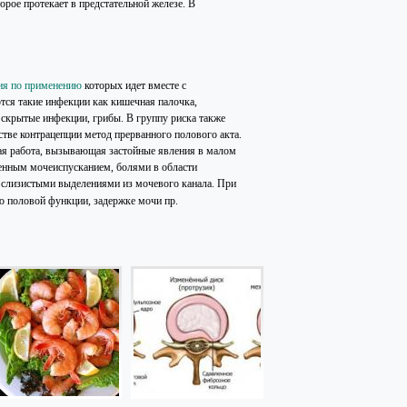
рое протекает в предстательной железе. В
ция по применению
которых идет вместе с
тся такие инфекции как кишечная палочка,
 скрытые инфекции, грибы. В группу риска также
тве контрацепции метод прерванного полового акта.
ая работа, вызывающая застойные явления в малом
щенным мочеиспусканием, болями в области
 слизистыми выделениями из мочевого канала. При
ю половой функции, задержке мочи пр.