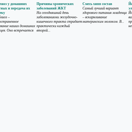
лиоз у домашних
Причины хронических
Смесь хипп состав
Й
ных и передача их
заболеваний ЖКТ
Самый лучший вариант
эл
еку
На сегодняшний день
здорового питания младенца
Йо
лиоз –
заболеваниями желудочно-
– вскармливание
ва
остраненное
кишечного тракта страдает
материнским молоком. В...
пр
евание наших домашних
практически каждый
не
цев. Оно встречается
второй...