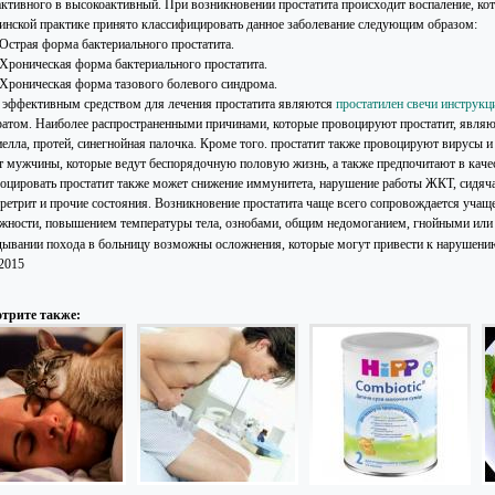
активного в высокоактивный. При возникновении простатита происходит воспаление, кото
инской практике принято классифицировать данное заболевание следующим образом:
Острая форма бактериального простатита.
Хроническая форма бактериального простатита.
Хроническая форма тазового болевого синдрома.
 эффективным средством для лечения простатита являются
простатилен свечи инструк
ратом. Наиболее распространенными причинами, которые провоцируют простатит, являю
иелла, протей, синегнойная палочка. Кроме того. простатит также провоцируют вирусы и
т мужчины, которые ведут беспорядочную половую жизнь, а также предпочитают в качес
оцировать простатит также может снижение иммунитета, нарушение работы ЖКТ, сидяч
 уретрит и прочие состояния. Возникновение простатита чаще всего сопровождается уча
жности, повышением температуры тела, ознобами, общим недомоганием, гнойными или
дывании похода в больницу возможны осложнения, которые могут привести к нарушени
.2015
трите также: