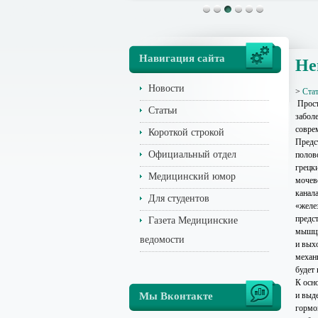
Навигация сайта
Не
Новости
>
Ста
Прост
Статьи
забол
совре
Короткой строкой
Предс
Официальный отдел
полов
грецки
Медицинский юмор
мочев
канал
Для студентов
«желе
предс
Газета Медицинские
мышцы
ведомости
и вых
механ
будет
К осн
Мы Вконтакте
и выд
гормо