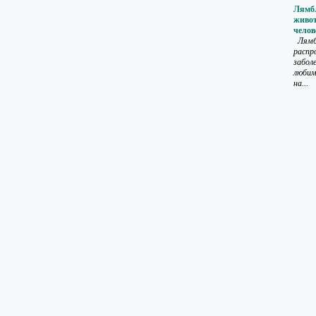
Лямб
живот
челов
Лямб
распр
забол
любим
на...