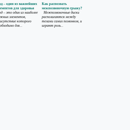
од – один из важнейших
Как распознать
ементов для здоровья
межпозвоночную грыжу?
д – это один из наиболее
Межпозвоночные диски
жных элементов,
располагаются между
исутствие которого
телами самих позвонков, и
обходимо для...
играют роль...