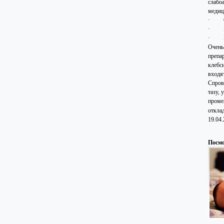
слабо
медиц
·
·
·
Очень
препа
клебс
входя
Спров
тазу,
проме
откла
19.04
Посмо