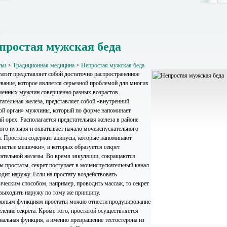
простая мужская беда
тьи
>
Традиционная медицина
>
Непростая мужская беда
атит представляет собой достаточно распространенное
евание, которое является серьезной проблемой для многих
менных мужчин совершенно разных возрастов.
тательная железа, представляет собой «внутренний
ой орган» мужчины, который по форме напоминает
й орех. Располагается предстательная железа в районе
ого пузыря и охватывает начало мочеиспускательного
а. Простата содержит ацинусы, которые напоминают
зистые мешочки», в которых образуется секрет
тательной железы. Во время эякуляции, сокращаются
 простаты, секрет поступает в мочеиспускательный канал
одит наружу. Если на простату воздействовать
ическим способом, например, проводить массаж, то секрет
 выходить наружу по тому же принципу.
овным функциям простаты можно отнести продуцирование
еление секрета. Кроме того, простатой осуществляется
нальная функция, а именно превращение тестостерона из