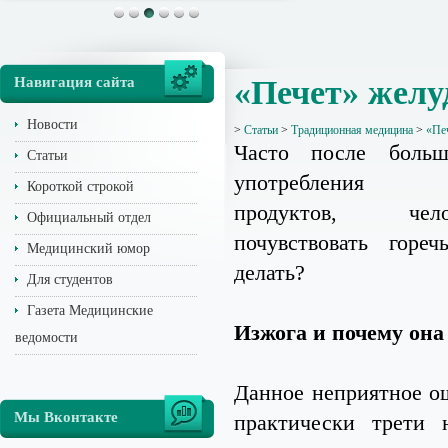
Навигация сайта
«Печет» желуд
Новости
>
Статьи
>
Традиционная медицина
>
«Печ
Часто после боль
Статьи
употребления о
Короткой строкой
продуктов, че
Официальный отдел
почувствовать горе
Медицинский юмор
делать?
Для студентов
Газета Медицинские
Изжога и почему она
ведомости
Данное неприятное о
Мы Вконтакте
практически трети 