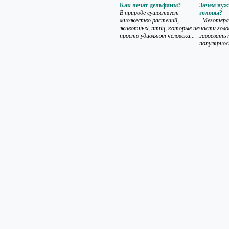
Как лечат дельфины?
Зачем нуж
В природе существует
головы?
множество растений,
Мезотерап
животных, птиц, которые не
части голо
просто удивляют человека...
завоевать 
популярнос