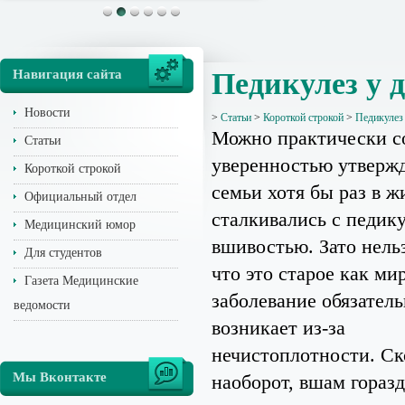
Навигация сайта
Педикулез у 
Новости
>
Статьи
>
Короткой строкой
>
Педикулез 
Можно практически с
Статьи
уверенностью утвержд
Короткой строкой
семьи хотя бы раз в ж
Официальный отдел
сталкивались с педик
Медицинский юмор
вшивостью. Зато нельз
Для студентов
что это старое как ми
Газета Медицинские
заболевание обязател
ведомости
возникает из-за
нечистоплотности. Ск
Мы Вконтакте
наоборот, вшам горазд