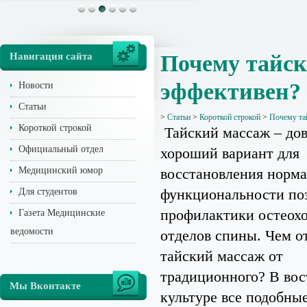
Навигация сайта
Почему тайск
эффективен?
Новости
Статьи
>
Статьи
>
Короткой строкой
>
Почему та
Короткой строкой
Тайский массаж – до
Официальный отдел
хороший вариант для
Медицинский юмор
восстановления норм
функциональности по
Для студентов
профилактики остеохо
Газета Медицинские
ведомости
отделов спины. Чем о
тайский массаж от
традиционного? В вос
Мы Вконтакте
культуре все подобны