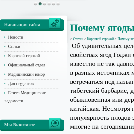
Навигация сайта
Почему ягоды
Новости
>
Статьи
>
Короткой строкой
>
Почему яг
Об удивительных це
Статьи
свойствах ягод Годжи 
Короткой строкой
известно не так давно
Официальный отдел
в разных источниках 
Медицинский юмор
встречаться под назва
Для студентов
тибетский барбарис, д
Газета Медицинские
обыкновенная или дер
ведомости
китайская. Несмотря 
популярность плодов э
Мы Вконтакте
многие на сегодняшни