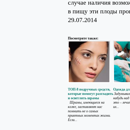
случае наличия возмо
в пищу эти плоды про
29.07.2014
Посмотрите также:
ТОП-8 подручных средств,
Одежда дл
которые помогут разгладить
Задумывали
и осветлить шрамы
нибудь над
Шрамы, имеющиеся на
это – лечи
коже, заставляют нас
их...
помнить не о самых
приятных моментах жизни.
Если...