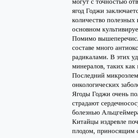
могут с точностью от
ягод Годжи заключаетс
количество полезных и
основном культивирует
Помимо вышеперечисл
составе много антиок
радикалами. В этих у
минералов, таких как 
Последний микроэлеме
онкологических забол
Ягоды Годжи очень по
страдают сердечносос
болезнью Альцгеймера
Китайцы издревле поч
плодом, приносящим с