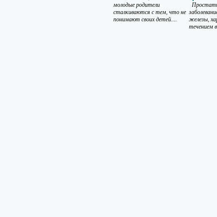
молодые родители
Простати
сталкиваются с тем, что не
заболевани
понимают своих детей....
железы, х
течением в.