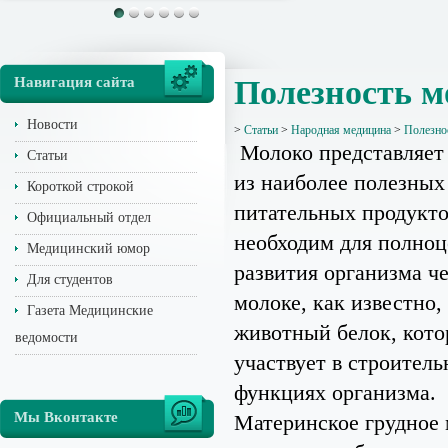
Навигация сайта
Полезность м
Новости
>
Статьи
>
Народная медицина
>
Полезно
Молоко представляет
Статьи
из наиболее полезных
Короткой строкой
питательных продукто
Официальный отдел
необходим для полноц
Медицинский юмор
развития организма че
Для студентов
молоке, как известно,
Газета Медицинские
животный белок, кот
ведомости
участвует в строител
функциях организма.
Мы Вконтакте
Материнское грудное