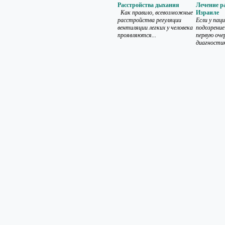
Расстройства дыхания
Лечение р
Как правило, всевозможные
Израиле
расстройства регуляции
Если у пац
вентиляции легких у человека
подозрение 
проявляются...
первую оче
диагностик