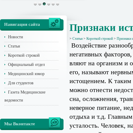
Навигация сайта
Признаки ис
Новости
>
Статьи
>
Короткой строкой
>
Признаки 
Воздействие разнооб
Статьи
негативных факторов,
Короткой строкой
вляют на организм и 
Официальный отдел
его, называют нервны
Медицинский юмор
истощением. К таким
Для студентов
можно отнести недост
Газета Медицинские
сна, осложнения, тра
ведомости
неверное питание, не
отдыха и т.д. Главны
Мы Вконтакте
усталость. Человек, н