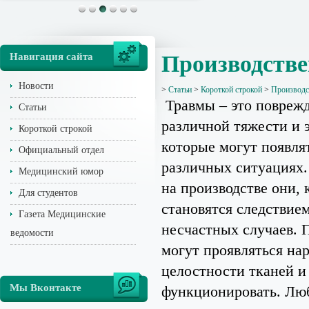
Навигация сайта
Производств
Новости
>
Статьи
>
Короткой строкой
>
Производс
Травмы – это повреж
Статьи
различной тяжести и 
Короткой строкой
которые могут появля
Официальный отдел
различных ситуациях.
Медицинский юмор
на производстве они, 
Для студентов
становятся следствие
Газета Медицинские
несчастных случаев. 
ведомости
могут проявляться на
целостности тканей и
Мы Вконтакте
функционировать. Лю