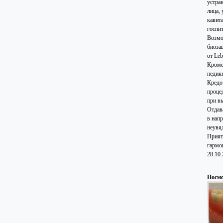
устра
лица,
кавит
госпи
Возмо
биоза
от Le
Кроме
педикю
Кредо
проце
при в
Отдав
в нап
неувя
Прият
гармо
28.10
Посмо