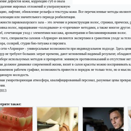
нение дефектов кожи, коррекцию губ и овала
 удаление жировых отложений и ультразвуковую
ацию, лифтинг, обновление рельефа и текстуры кожи. Все перечисленные методы являю
тализации или значительного периода реабилитации.
жности парикмахерского зала – это лечение и реконструкция волос, стрижки, прически,
вивка волос, наращивание «холодными» и «горячими» методами, а также многое другое.
bel, сочетающая уход с элементами массажа, ароматерапии и биоламинирования волос.
 того, специалисты салонов «Априори» являются экспертами в грамотном уходе за тело
ра, солярий, студии био-татуажа и пирсинга.
 сети «Априори» - универсальные возможности при индивидуальном подходе. Здесь ценя
дур не требуют больших затрат времени, дают мгновенный видимый результат, обладаю
ыборе используемых методов и препаратов: минимум противопоказаний и отсутствие нег
ая должное динамике современной жизни, визит в салон красоты можно воспринимать 
ряженном рабочем графике, возможность привести в порядок не только тело, но и мысли.
дающую молодость.
ная умиротворяющая атмосфера, квалифицированный персонал, разумные цены превращ
нии.
.2013
трите также: