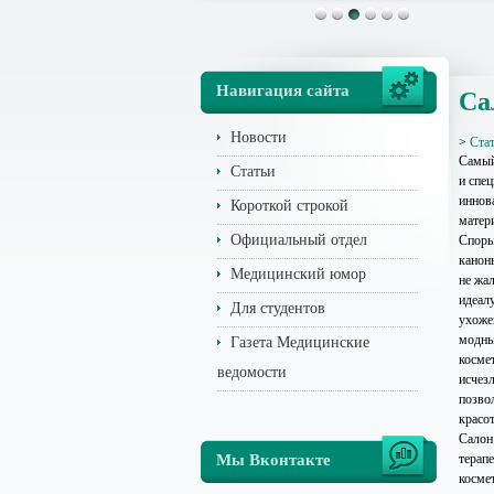
Навигация сайта
Са
Новости
>
Ста
Самый
Статьи
и спе
иннов
Короткой строкой
матер
Официальный отдел
Споры 
каноны
Медицинский юмор
не жал
идеал
Для студентов
ухоже
модны
Газета Медицинские
косме
ведомости
исчез
позво
красо
Салон
Мы Вконтакте
терап
косме