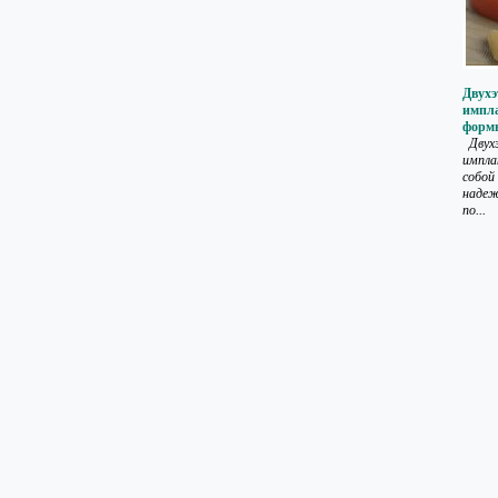
Двух
импл
форм
Двух
импла
собой
надеж
по...