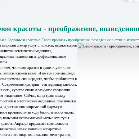
лон красоты - преображение, возведенное
тьи
>
Здоровье и красота
>
Салон красоты - преображение, возведенное в степень искусст
 широкий спектр услуг стилистов, парикмахеров
циалистов эстетической медицины,
ационные технологии и профессиональные
иалы.
о том, что такое красота и существуют ли ее
, велись испокон веков. И во все времена люди
ели времени, сил и средств, чтобы приблизится к
у. Современные критерии - эти индивидуальность,
нность, чувство стиля и разумное следование
м тенденциям. Сейчас, когда грань между
тологией и эстетической медициной, практически
ла, и достижения современной фармацеи
ляют противостоять ходу биологических часов,
ту называют неотъемлемой частью культуры.
 красоты Априори предлагает возможности
евтической, инъекционной и аппаратной
тологии: все виды омоложения, мезотерапию,