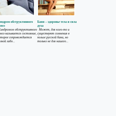
индром обструктивного
Баня – здоровье тела и сила
пноэ
духа
индромом обструктивного
Может, для кого-то и
ноэ называется состояние,
существуют сомнения в
оторое сопровождается
пользе русской бани, но
лной либо...
только не для нашего...