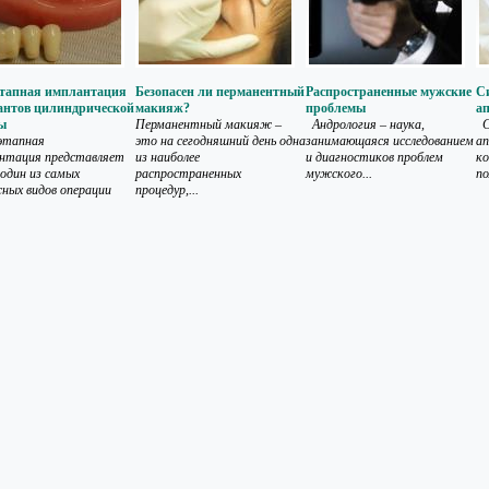
этапная имплантация
Безопасен ли перманентный
Распространенные мужские
С
антов цилиндрической
макияж?
проблемы
а
ы
Перманентный макияж –
Андрология – наука,
С
этапная
это на сегодняшний день одна
занимающаяся исследованием
ап
нтация представляет
из наиболее
и диагностиков проблем
к
 один из самых
распространенных
мужского...
по
ных видов операции
процедур,...