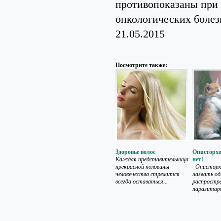
противопоказаны при 
онкологических болез
21.05.2015
Посмотрите также:
Здоровье волос
Описторхо
Каждая представительница
нет!
прекрасной половины
Описторхо
человечества стремится
назвать од
всегда оставаться...
распростр
паразитарн