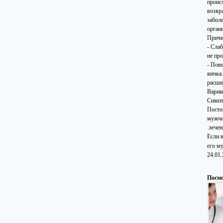
проис
возвр
забол
орган
Причи
- Слаб
не пр
- Пов
яичка
расши
Варик
Симпт
Посто
мужчи
лечен
Если 
его м
24.01
Посмо