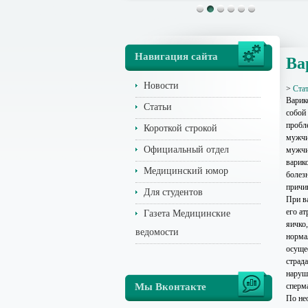
Навигация сайта
Ва
Новости
>
Ста
Варико
Статьи
собой
пробле
Короткой строкой
мужчин
Официальный отдел
мужчи
варико
Медицинский юмор
болезн
причи
Для студентов
При в
его а
Газета Медицинские
яичко
ведомости
норма
осуще
страд
наруш
Мы Вконтакте
сперм
По не