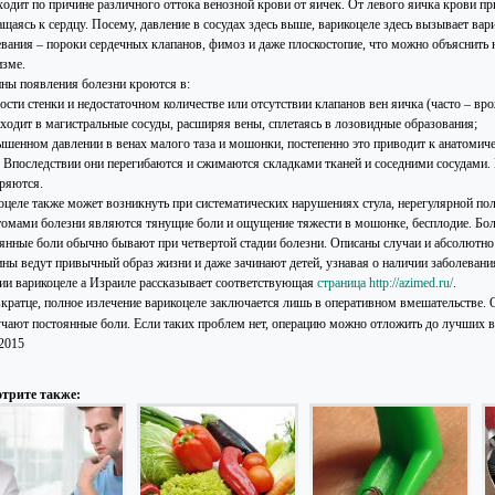
ходит по причине различного оттока венозной крови от яичек. От левого яичка крови пр
ащаясь к сердцу. Посему, давление в сосудах здесь выше, варикоцеле здесь вызывает ва
евания – пороки сердечных клапанов, фимоз и даже плоскостопие, что можно объяснить
изме.
ны появления болезни кроются в:
ости стенки и недостаточном количестве или отсутствии клапанов вен яичка (часто – вр
оходит в магистральные сосуды, расширяя вены, сплетаясь в лозовидные образования;
ышенном давлении в венах малого таза и мошонки, постепенно это приводит к анатомич
. Впоследствии они перегибаются и сжимаются складками тканей и соседними сосудами.
ряются.
оцеле также может возникнуть при систематических нарушениях стула, нерегулярной п
омами болезни являются тянущие боли и ощущение тяжести в мошонке, бесплодие. Боли
янные боли обычно бывают при четвертой стадии болезни. Описаны случаи и абсолютно
ны ведут привычный образ жизни и даже зачинают детей, узнавая о наличии заболеван
ии варикоцеле а Израиле рассказывает соответствующая
страница http://azimed.ru/
.
вкратце, полное излечение варикоцеле заключается лишь в оперативном вмешательстве. 
учают постоянные боли. Если таких проблем нет, операцию можно отложить до лучших в
.2015
трите также: