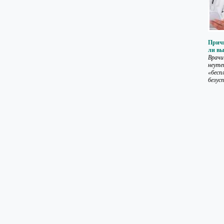
Причи
ли вы
Врачи
неуте
«бесп
безус