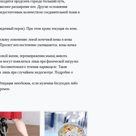
иходится проделать гораздо больший путь,
рикозное расширение вен. Другие осложнения
 недостаточным количеством соединительной ткани в
ожденный порок). При этом кровь текущая по вене,
ескому изменению левой почечной вены и вены
 Просвет вен постепенно уменьшается, вены яичка
оловой жизни, перенапряжении мышц живота.
 могут появляться лишь при физической нагрузке.
 бессимптомного течения варикоцеле. Такие
ия лишь при случайном медосмотре. Подробно о
Операция неизбежна, если мужчина бесплоден либо
ремен.