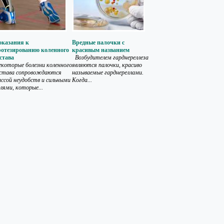
оказания к
Вредные палочки с
ротезированию коленного
красивым названием
става
Возбудителем гарднереллеза
которые болезни коленного
являются палочки, красиво
устава сопровождаются
называемые гарднереллами.
ссой неудобств и сильными
Когда...
лями, которые...