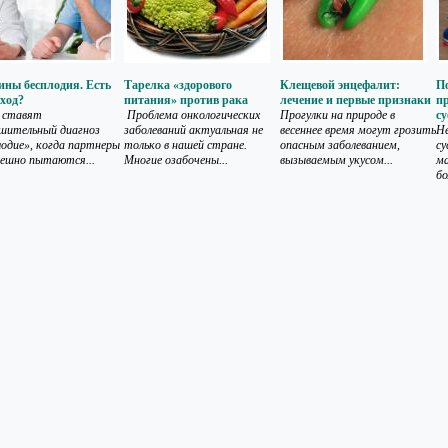
ны бесплодия. Есть
Тарелка «здорового
Клещевой энцефалит:
П
ход?
питания» против рака
лечение и первые признаки
п
 ставят
Проблема онкологических
Прогулки на природе в
су
шительный диагноз
заболеваний актуальная не
весеннее время могут грозить
Не
лодие», когда партнеры
только в нашей стране.
опасным заболеванием,
с
пешно пытаются...
Многие озабочены...
вызываемым укусом...
ма
бо