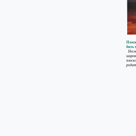
Плоск
бить 
Несм
широк
плоск
родите