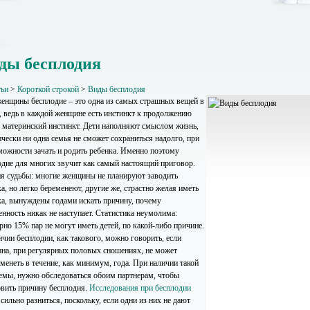
ды бесплодия
тьи
>
Короткой строкой
>
Виды бесплодия
енщины бесплодие – это одна из самых страшных вещей в
, ведь в каждой женщине есть инстинкт к продолжению
и материнский инстинкт. Дети наполняют смыслом жизнь,
чески ни одна семья не сможет сохраниться надолго, при
можности зачать и родить ребенка. Именно поэтому
одие для многих звучит как самый настоящий приговор.
я судьбы: многие женщины не планируют заводить
а, но легко беременеют, другие же, страстно желая иметь
ка, вынуждены годами искать причину, почему
нность никак не наступает. Статистика неумолима:
рно 15% пар не могут иметь детей, по какой-либо причине.
ичии бесплодии, как такового, можно говорить, если
на, при регулярных половых сношениях, не может
менеть в течение, как минимум, года. При наличии такой
емы, нужно обследоваться обоим партнерам, чтобы
овить причину бесплодия.
Исследования при бесплодии
сильно разниться, поскольку, если одни из них не дают