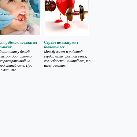
сли ребенок подхватил
Сердце не выдержит
томатит
большой вес
томатит у детей
Между весом и работой
вляется достаточно
сердца есть простая связь,
спространенной на
если сбросить лишний вес, то
годняшний день. При
ишемическая...
оматите...