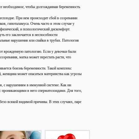
все необходимое, чтобы долгожданная беременность
бесплодие. При нем происходит сбой в созревании
в, гипоталамуса. Очень часто в этом случае у
физический, и психологический дискомфорт.
ть его заключается в неспособности
альные нарушения или спайки в трубах. Патология
т врожденную патологию. Если у девочки были
озревания, матка может перестать расти, что
ивается боязнь беременности. Такой комплекс
ой, женщина может опасаться материнства как угрозы
я, с нарушениям в иммунной системе. Как ни
 с проникающими в него сперматозоидами. Для того,
безо всякой видимой причины. В этих случаях, паре