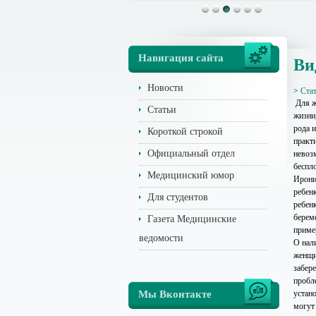
Навигация сайта
Ви
Новости
>
Ста
Для ж
Статьи
жизни
рода 
Короткой строкой
практи
Официальный отдел
невоз
беспл
Медицинский юмор
Ирони
ребенк
Для студентов
ребен
береме
Газета Медицинские
приме
ведомости
О нал
женщи
забере
пробл
Мы Вконтакте
устан
могут 