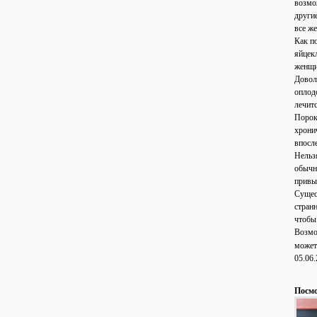
возмо
други
все же
Как п
яйцек
женщи
Довол
оплод
лечит
Порок
хрони
впосл
Нельз
обычно
привы
Сущес
стран
чтобы
Возмо
может
05.06
Посмо