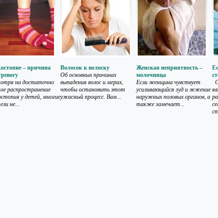
остопие – причина
Волосок к волоску
Женская неприятность –
Е
тревогу
Об основных причинах
молочница
с
отря на достаточно
выпадения волос и мерах,
Если женщина чувствует
С
ое распространение
чтобы остановить этот
усиливающийся зуд и жжение
я
остопия у детей, многие
ужасный процесс. Вам...
наружных половых органов, а
ра
ли не...
также замечает...
се
ст