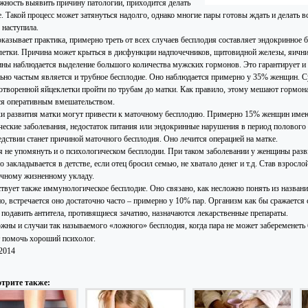
жность выявить причину патологии, приходится делать
е. Такой процесс может затянуться надолго, однако многие пары готовы ждать и делать 
 наступила.
оказывает практика, примерно треть от всех случаев бесплодия составляет эндокринное 
летки. Причина может крыться в дисфункции надпочечников, щитовидной железы, яичнико
ны наблюдается выделение большого количества мужских гормонов. Это гарантирует и 
ьно частым является и трубное бесплодие. Оно наблюдается примерно у 35% женщин. Су
отворенной яйцеклетки пройти по трубам до матки. Как правило, этому мешают гормон
ся оперативным вмешательством.
и развития матки могут привести к маточному бесплодию. Примерно 15% женщин имею
ческие заболевания, недостаток питания или эндокринные нарушения в период полового с
едствии станет причиной маточного бесплодия. Оно лечится операцией на матке.
я не упомянуть и о психологическом бесплодии. При таком заболевании у женщины разв
 закладывается в детстве, если отец бросил семью, не хватало денег и т.д. Став взросл
чному жизненному укладу.
твует также иммунологическое бесплодие. Оно связано, как несложно понять из названи
но, встречается оно достаточно часто – примерно у 10% пар. Организм как бы сражается
 подавить антитела, противящиеся зачатию, назначаются лекарственные препараты.
жны и случаи так называемого «ложного» бесплодия, когда пара не может забеременеть 
 помочь хороший психолог.
.2014
трите также: