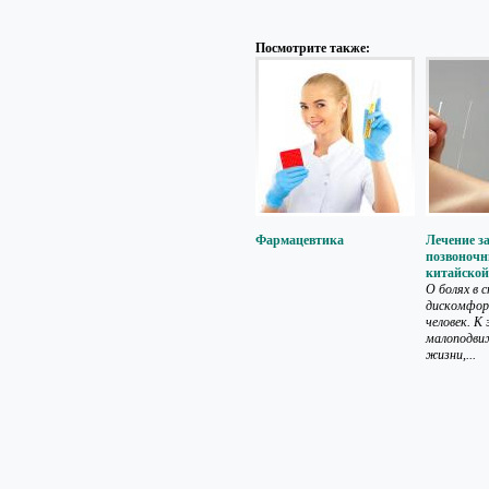
Посмотрите также:
Фармацевтика
Лечение з
позвоночн
китайско
О болях в с
дискомфор
человек. К
малоподви
жизни,...