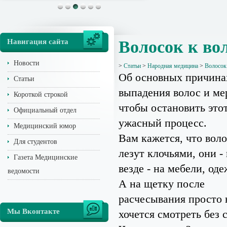
Навигация сайта
Волосок к во
Новости
>
Статьи
>
Народная медицина
>
Волосок
Об основных причина
Статьи
выпадения волос и ме
Короткой строкой
чтобы остановить это
Официальный отдел
ужасный процесс.
Медицинский юмор
Вам кажется, что вол
Для студентов
лезут клочьями, они -
Газета Медицинские
везде - на мебели, оде
ведомости
А на щетку после
расчесывания просто 
Мы Вконтакте
хочется смотреть без 