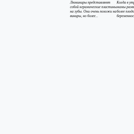
Люминиры представляют
Когда в ут
собой керамические пластины
мамы разви
на зубы. Они очень похожи на
более плод
виниры, но более...
беременнос