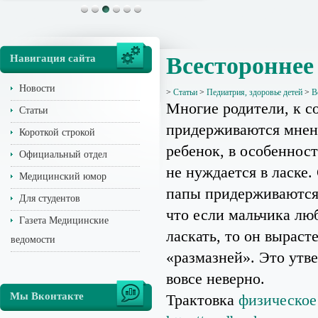
Навигация сайта
Всестороннее
Новости
>
Статьи
>
Педиатрия, здоровье детей
>
В
Многие родители, к с
Статьи
придерживаются мнен
Короткой строкой
ребенок, в особенност
Официальный отдел
не нуждается в ласке.
Медицинский юмор
папы придерживаются
Для студентов
что если мальчика лю
Газета Медицинские
ласкать, то он выраст
ведомости
«размазней». Это утв
вовсе неверно.
Мы Вконтакте
Трактовка
физическое