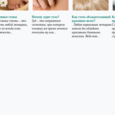
енные стопы
Почему зудит тело?
Как стать обладательницей
Ка
нные стопы – это
Зуд – это неприятное
красивых волос?
п
сть любой женщины,
состояние, при котором
Любая нормальная женщина
С
 не всегда есть
человеку все время хочется
хотела бы обладать
пр
жность...
почесать ту или...
красивыми длинными
пр
волосами. Ведь так...
сл