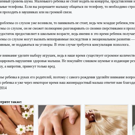
енный уровень шума. Маленького ребенка не стоит водить на концерты, представления 
ьные телефоны. Если вы разрешаете малышу общаться по телефону, то необходимо строг
н проходить в наушниках или на громкой связи.
проблемы со слухом уже возникли, то паниковать не стоит, ведь чем младше ребенок,те
емы со слухом, он не сможет полноценно разговаривать со своими сверстниками и про
едостаток предоставляет в школьном возрасте, ведь именно в это время ребенок получае
емы со слухом могут вызвать непоправимые последствия в эмоциональном развитии —
ивным, не поддаваться на уговоры. В этом случае требуется консультация психолога..
е внимание уделите выбору игрушек, ведь в наше время существует огромное количеств
оцировать нарушения здоровья малыша. Не покупайте слишком шумные и издающие резк
, а напротив, принесут только вред.
вье ребенка в руках его родителей, поэтому с самого рождения уделяйте внимание вопр
о ребенка и уже через некоторое время ваш жизнерадостный малыш ответит вам благод
.2014
трите также: