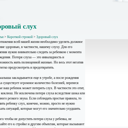
оровый слух
тьи
>
Короткой строкой
>
Здоровый слух
отяжении всей нашей жизни необходимо уделять должное
ние здоровью, в частности, нашему слуху. Для его
нения нужно внимательно следить за ребенком с момента
ождения. Потеря слуха — это инвалидность и
можность жить полноценной жизнью. Но весь этот негатив
 легко предусмотреть и предотвратить.
малыша закладывается еще в утробе, а после рождения
ка существует огромное количество болезней, перенеся
е ваш ребенок может потерять слух. В частности это отит,
, коклюш. Не исключена потеря слуха вследствие шока или
ного резкого звука. Если соблюдать простые правила, то
нить ребенку слух, конечно, можно, просто не нужно
кать ситуаций, которые могут его значительно ухудшить.
го чтобы не допустить потери слуха у ребенка, не
кайте его к стройке и другим объектам, которые вызывают