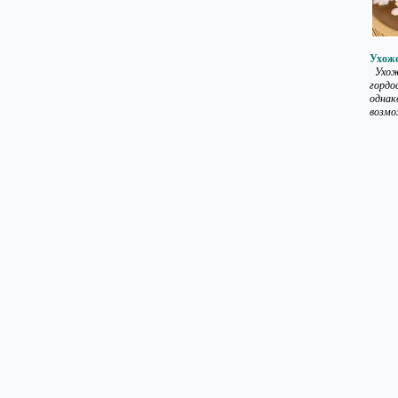
Ухож
Ухоже
гордо
однако
возмо