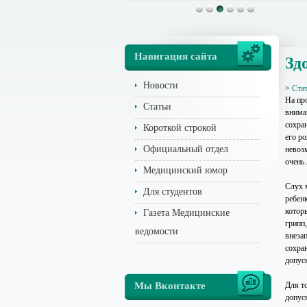
Навигация сайта
Зд
Новости
>
Ста
На пр
Статьи
внима
сохра
Короткой строкой
его р
Официальный отдел
невоз
очень
Медицинский юмор
Слух 
Для студентов
ребен
которы
Газета Медицинские
грипп
ведомости
внезап
сохра
допус
Мы Вконтакте
Для то
допус