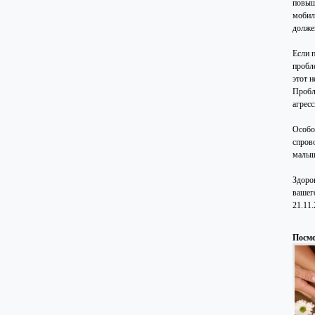
повыш
мобил
долже
Если 
пробл
этот н
Пробл
агресс
Особо
спров
малышу
Здоро
вашег
21.11
Посмо