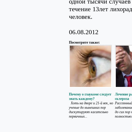
одной тысячи случаев 
течение 13лет лихора
человек.
06.08.2012
Посмотрите также:
Почему о глаукоме следует
Лечение р
знать каждому?
склероза
Хоть на дворе и 21-й век, но
Рассеянный
ученые до нынешних пор
заболевани
дискутируют касательно
до сих пор
первичных...
полностью.