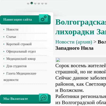
Навигация сайта
Волгоградска
лихорадки За
Новости
Статьи
Новости (архив)
>
Вол
Короткой строкой
Западного Нила
Официальный отдел
Медицинский юмор
Сорок восемь жителей
Для студентов
страшной, но не ново
Газета Медицинские
Сейчас данное заболе
ведомости
районов, как Светлояр
и Волжском.
Работники региональн
Мы Вконтакте
из Волгоградской обл