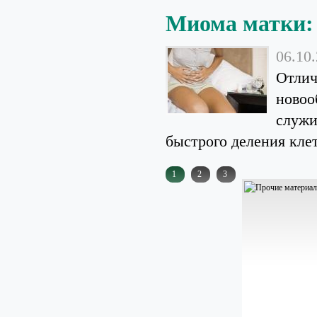
Миома матки: 
06.10
Отлич
новоо
служи
быстрого деления клет
1
2
3