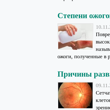
Степени ожого
10.11
Повре
высок
назыв
ожоги, полученные в р
Причины разв
09.11
Сетча
клето
зрени