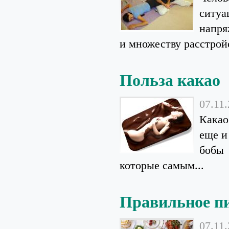
ситуа
напря
и множеству расстройс
Польза какао
07.11
Какао
еще и
бобы 
которые самым...
Правильное пи
07.11