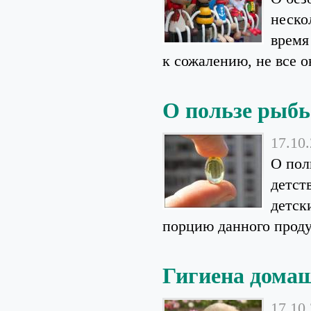
неско
время
к сожалению, не все он
О пользе рыбь
17.10
О пол
детст
детск
порцию данного проду
Гигиена дома
17.10