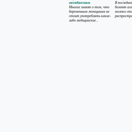
антибиотики
В последне
Многие знают о том, что
болеют алл
беременным женщинам не
молоко ста
стоит употреблять какие-
распростра
либо медицинские...