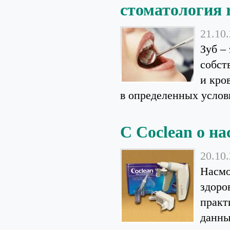
стоматология r
21.10
Зуб –
собст
и кро
в определенных услови
С Coclean о н
20.10
Насмо
здоро
практ
данны