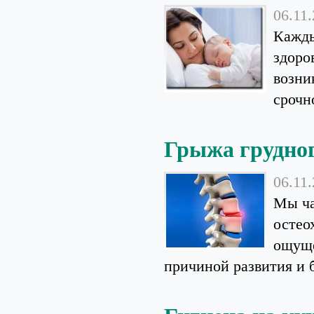
06.11
Кажды
здоро
возни
срочн
Грыжа грудног
06.11
Мы ча
остео
ощуще
причиной развития и б