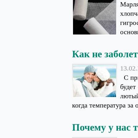
Марля
хлопч
гигро
основ
Как не заболе
13.02
С при
будет
лютый
когда температура за о
Почему у нас 