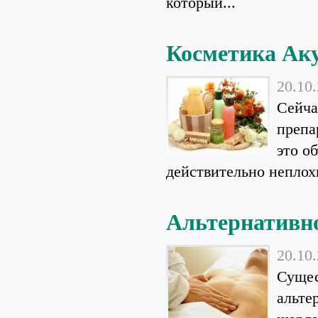
который...
Косметика Ак
20.10
Сейча
препа
это о
действительно неплохи
Альтернативно
20.10
Сущес
альте