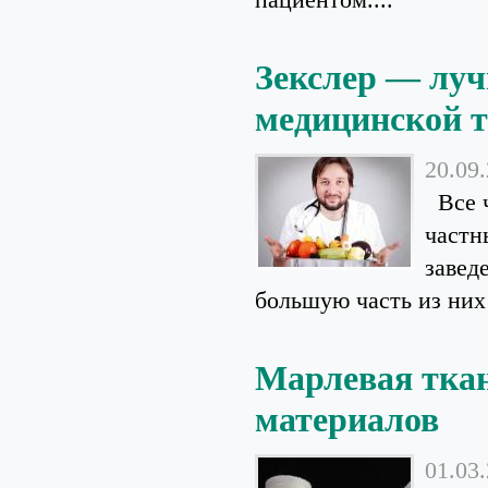
Зекслер — луч
медицинской 
20.09
Все ч
частн
завед
большую часть из них 
Марлевая ткан
материалов
01.03