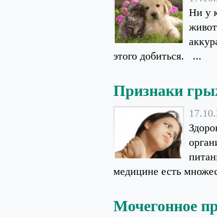
Ни у 
живот
аккур
этого добиться. ...
Признаки гры
17.10
Здоро
орган
питан
медицине есть множес
Мочегонное пр