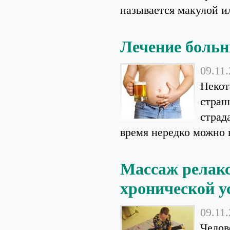
называется макулой и
Лечение боль
09.11
Некот
страш
страд
время нередко можно в
Массаж релакс
хронической у
09.11
Челов