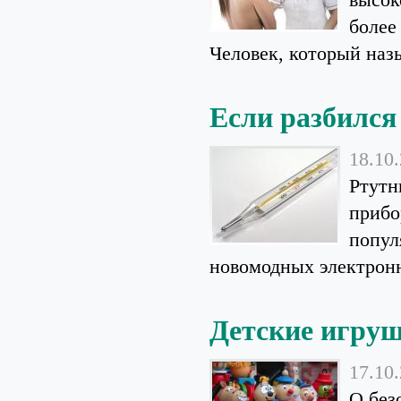
более
Человек, который назы
Если разбился
18.10
Ртутн
прибо
попул
новомодных электронн
Детские игруш
17.10
О без