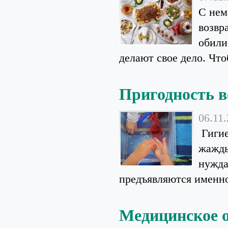
С нем
возвр
обили
делают свое дело. Что
Пригодность в
06.11
Гигие
жажды
нужда
предъявляются именно
Медицинское о