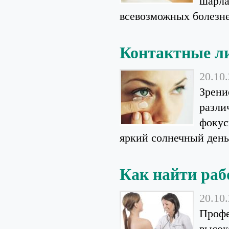
шарла
всевозможных болезней
Контактные ли
20.10
Зрени
разли
фокус
яркий солнечный день.
Как найти раб
20.10
Профе
высок