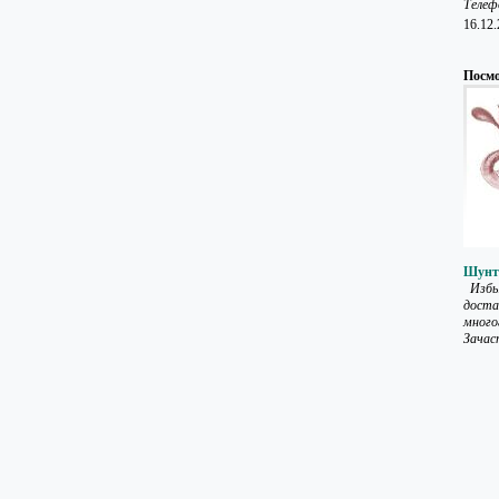
Телеф
16.12
Посмо
Шунт
Избыт
доста
много
Зачаст