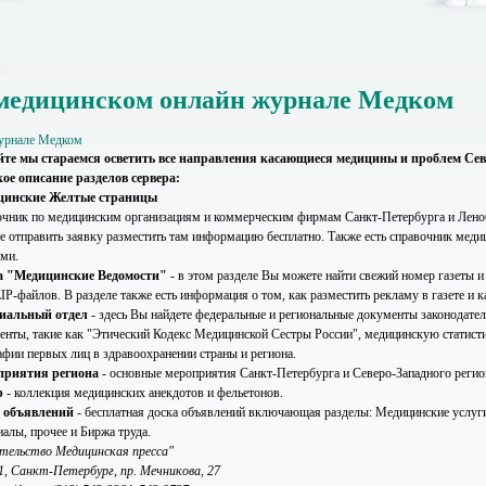
медицинском онлайн журнале Медком
урнале Медком
йте мы стараемся осветить все направления касающиеся медицины и проблем Сев
ое описание разделов сервера:
цинские Желтые страницы
очник по медицинским организациям и коммерческим фирмам Санкт-Петербурга и Лено
е отправить заявку разместить там информацию бесплатно. Также есть справочник медиц
ами.
а "Медицинские Ведомости"
- в этом разделе Вы можете найти свежий номер газеты и
IP-файлов. В разделе также есть информация о том, как разместить рекламу в газете и ка
иальный отдел
- здесь Вы найдете федеральные и региональные документы законодател
енты, такие как "Этический Кодекс Медицинской Сестры России", медицинскую статисти
афии первых лиц в здравоохранении страны и региона.
приятия региона
- основные мероприятия Санкт-Петербурга и Северо-Западного регио
р
- коллекция медицинских анекдотов и фельетонов.
 объявлений
- бесплатная доска объявлений включающая разделы: Медицинские услуг
иалы, прочее и Биржа труда.
тельство Медицинская пресса"
1, Санкт-Петербург, пр. Мечникова, 27