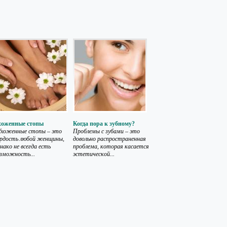
хоженные стопы
Когда пора к зубному?
хоженные стопы – это
Проблемы с зубами – это
ордость любой женщины,
довольно распространенная
нако не всегда есть
проблема, которая касается
зможность...
эстетической...