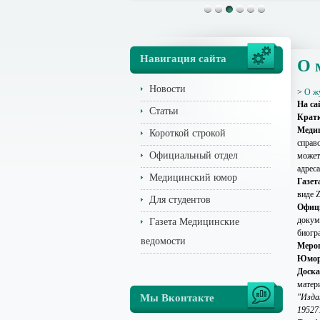
Навигация сайта
О 
Новости
>
О ж
На са
Статьи
Кратк
Меди
Короткой строкой
справ
Официальный отдел
может
адрес
Медицинский юмор
Газет
виде Z
Для студентов
Офиц
докум
Газета Медицинские
биогр
ведомости
Меро
Юмо
Доска
матер
Мы Вконтакте
"Изда
19527