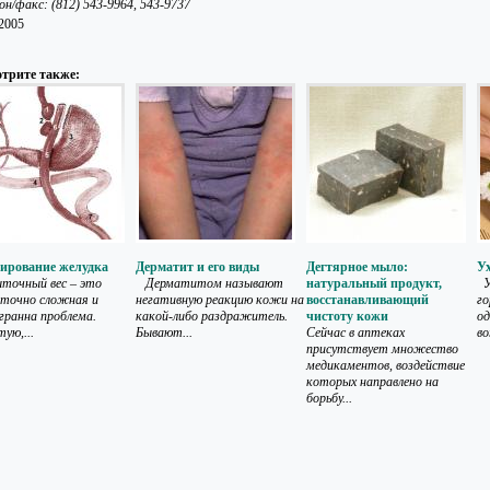
он/факс: (812) 543-9964, 543-9737
.2005
трите также:
ирование желудка
Дерматит и его виды
Дегтярное мыло:
У
очный вес – это
Дерматитом называют
натуральный продукт,
У
точно сложная и
негативную реакцию кожи на
восстанавливающий
г
гранна проблема.
какой-либо раздражитель.
чистоту кожи
од
ую,...
Бывают...
Сейчас в аптеках
во
присутствует множество
медикаментов, воздействие
которых направлено на
борьбу...