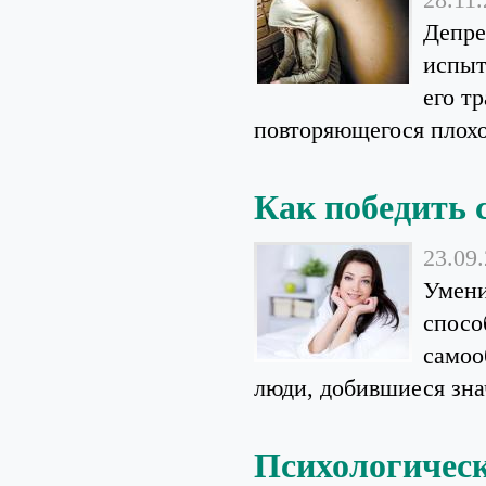
Депре
испыт
его т
повторяющегося плохог
Как победить 
23.09
Умени
спосо
самоо
люди, добившиеся знач
Психологичес