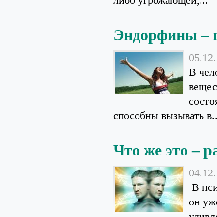
либо угрожающей,...
Эндорфины – 
05.12
В чел
вещес
состо
способны вызывать в..
Что же это – 
04.12
В пси
он уж
удивл