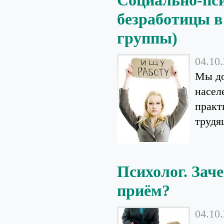
Социально-пс
безработицы в
группы)
04.10
Мы до
насел
практ
трудя
Психолог. Заче
приём?
04.10