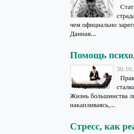
Стати
страд
чем официально зарег
Данная...
Помощь психо
30.10
Практ
сталк
Жизнь большинства лю
накапливаясь,...
Стресс, как р