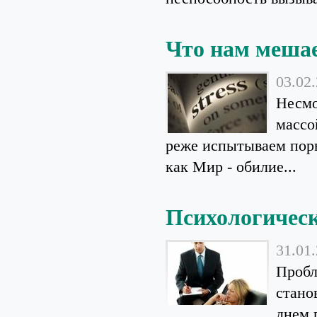
Что нам мешае
03.02
Несмо
массо
реже испытываем поры
как Мир - обилие...
Психологическ
31.01
Пробл
стано
днем 