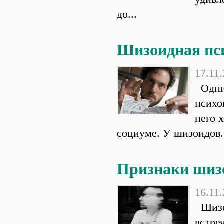
до...
Шизоидная пс
17.11
Одним
психо
него 
социуме. У шизоидов.
Признаки шиз
16.11
Шизоф
встре