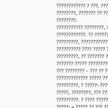
???????????? ? ???, ??
????????, ??????? ?? ?
????????.
??????????? ????????, 
????????????. ?? ?????
?????????, ???????????
?????????? ???? ????? 
?????????, ?? ??????? 
??????? ????? ????????
??? ???????? – ??? ?? ?
????????????? ????? ??
?????????, ? ?????- ???
?????, ????????, ??? ??
?????????. ? ???? ?????
?????: « ????? ?? ??? ?