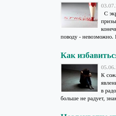
03.07
С экр
призы
конеч
поводу - невозможно. 
Как избавитьс
05.06
К сож
явлен
в рад
больше не радует, знак