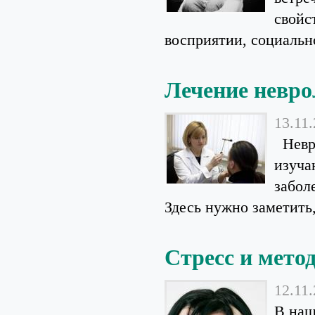
свойс
восприятии, социально
Лечение невро
13.11
Невро
изуча
забол
Здесь нужно заметить, 
Стресс и мето
12.11
В наш