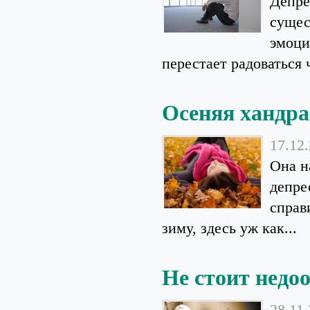
Депре
сущес
эмоци
перестает радоваться ч
Осеняя хандра
17.12
Она н
депре
справ
зиму, здесь уж как...
Не стоит недо
28.11