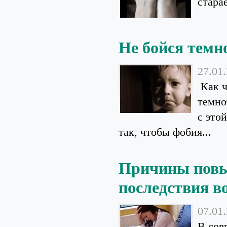
стара
Не бойся темн
27.01
Как ч
темно
с это
так, чтобы фобия...
Причины повы
последствия в
07.01
В сов