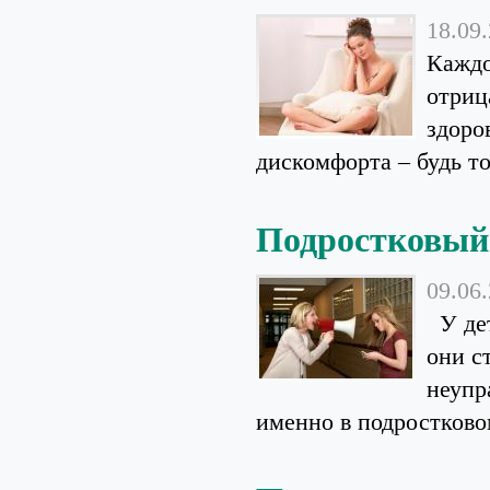
18.09
Каждо
отриц
здоро
дискомфорта – будь то
Подростковый 
09.06
У дет
они с
неупр
именно в подростковом