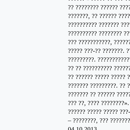
?? ???????? ?????? ???
???????, ?? ?????? ???
?????????? ??????? ???
?????????? ???????? ??
??? ???????????, ?????
????? ???-?? ???????. 
?????????. ???????????
?? ?? ?????????? ?????
?? ?????? ????? ????? ?
??????? ?????????. ?? 
??????? ?? ?????? ????
??? ??, ???? ????????».
?????? ????? ????? ???
– ????????, ??? ???????
04.10.2013