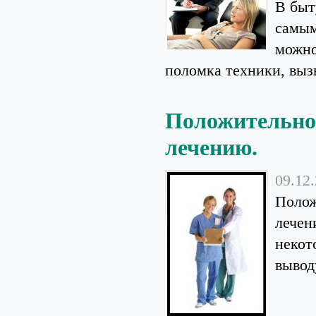
В быт
самым
можно
поломка техники, вызв
Положительное
лечению.
09.12
Полож
лечен
некот
вывод