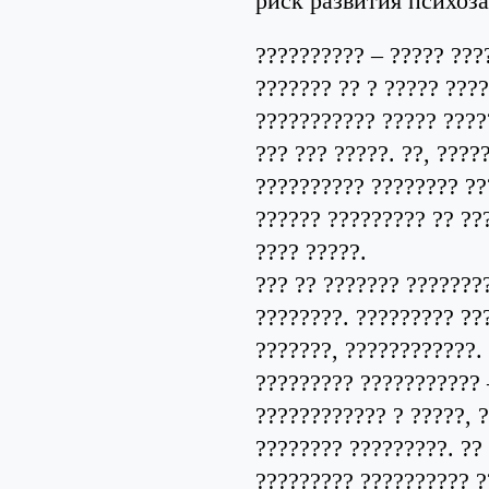
риск развития психоза.
?????????? – ????? ???
??????? ?? ? ????? ???
??????????? ????? ????
??? ??? ?????. ??, ????
?????????? ???????? ??
?????? ????????? ?? ??
???? ?????.
??? ?? ??????? ???????
????????. ????????? ??
???????, ????????????.
????????? ??????????? 
???????????? ? ?????, 
???????? ?????????. ??
????????? ?????????? ?