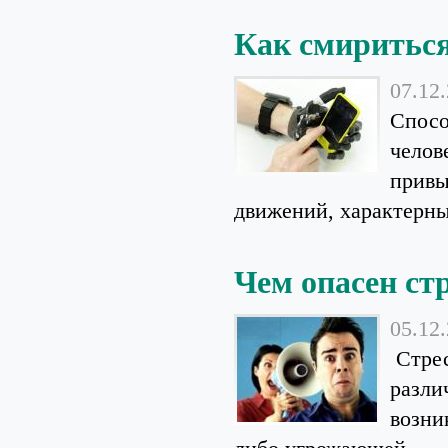
Как смириться
07.12
Спосо
челов
привы
движений, характерны
Чем опасен ст
05.12
Стрес
разли
возни