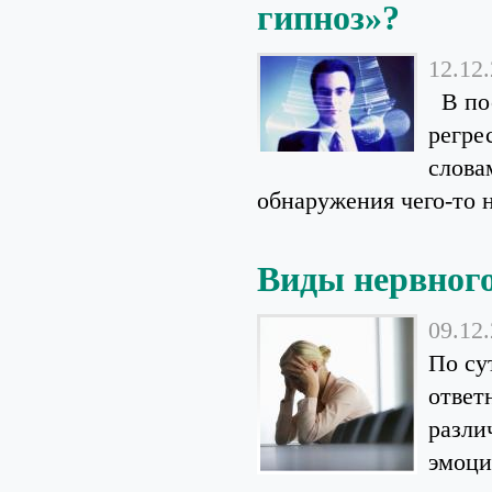
гипноз»?
12.12
В пос
регре
слова
обнаружения чего-то 
Виды нервного
09.12
По су
ответ
разли
эмоци