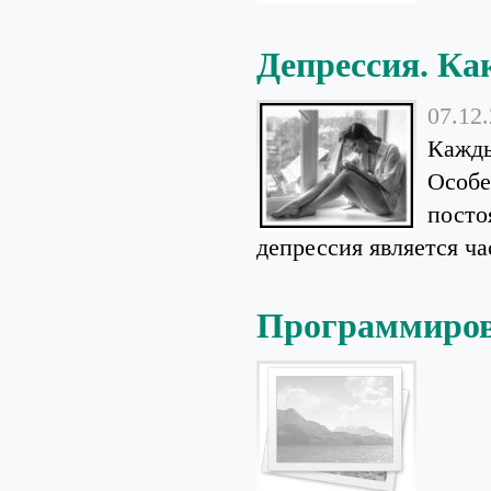
Депрессия. Как
07.12
Кажды
Особе
посто
депрессия является час
Программирова