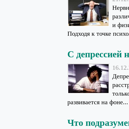
Нервн
разли
и физ
Подходя к точке психо
С депрессией 
16.12
Депре
расст
тольк
развивается на фоне...
Что подразуме