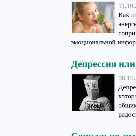
11.10
Как и
энерг
сопри
эмоциональной информ
Депрессия или
08.10
Депре
котор
общим
радос