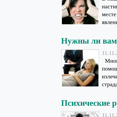
насти
месте
явлени
Нужны ли вам
11.11
Многи
помощ
излеч
страда
Психические р
11.11