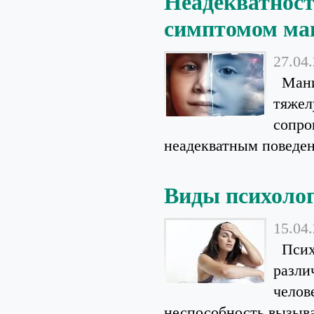
Неадекватност
симптомом ма
27.04
Маниа
тяжел
сопро
неадекватным поведен
Виды психолог
15.04
Психо
разли
челов
неспособность вызывае