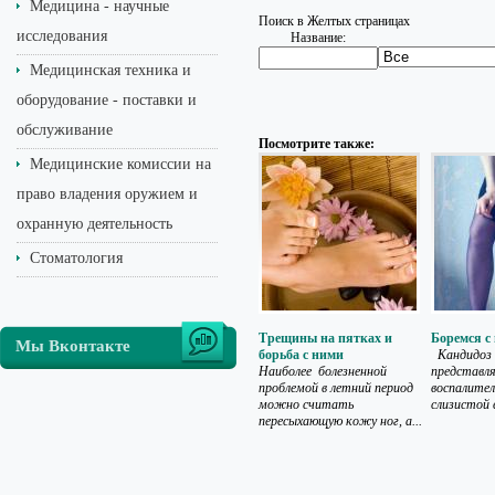
Медицина - научные
Поиск в Желтых страницах
исследования
Название:
Медицинская техника и
оборудование - поставки и
обслуживание
Посмотрите также:
Медицинские комиссии на
право владения оружием и
охранную деятельность
Стоматология
Трещины на пятках и
Боремся с
Мы Вконтакте
борьба с ними
Кандидоз 
Наиболее болезненной
представл
проблемой в летний период
воспалител
можно считать
слизистой в
пересыхающую кожу ног, а...