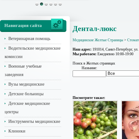
Навигация сайта
Дентал-люкс
Ветеринарная помощь
Медицинские Желтые Страницы
>
Стомат
Водительские медицинские
Наш адрес:
191014, Санкт-Петербург, ул.
Мы работаем:
Ежедневно 10:00-19:00
комиссии
Поиск в Желтых страницах
Военные учебные
Название:
заведения
Вузы медицинские
Детские больницы
Посмотрите также:
Детские медицинские
центры
Инструменты медицинские
Клиники