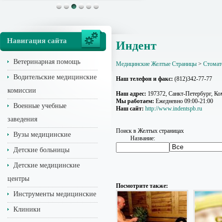
Навигация сайта
Индент
Ветеринарная помощь
Медицинские Желтые Страницы
>
Стомат
Водительские медицинские
Наш телефон и факс:
(812)342-77-77
комиссии
Наш адрес:
197372, Санкт-Петербург, Ком
Мы работаем:
Ежедневно 09:00-21:00
Военные учебные
Наш сайт:
http://www.indentspb.ru
заведения
Поиск в Желтых страницах
Вузы медицинские
Название:
Детские больницы
Детские медицинские
центры
Посмотрите также:
Инструменты медицинские
Клиники