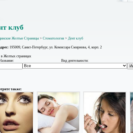
нт клуб
инские Желтые Страницы
>
Стоматология
>
Дент клуб
дрес:
195009, Санкт-Петербург, ул. Комиссара Смирнова, 4, корп. 2
 в Желтых страницах
Название:
Вид деятельности:
трите также: