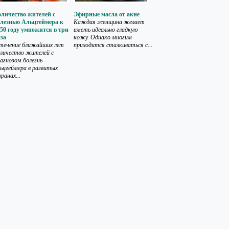
личество жителей с
Эфирные масла от акне
олезнью Альцгеймера к
Каждая женщина желает
50 году умножится в три
иметь идеально гладкую
за
кожу. Однако многим
течение ближайших лет
приходится сталкиваться с...
личество жителей с
агнозом болезнь
ьцгеймера в развитых
ранах...