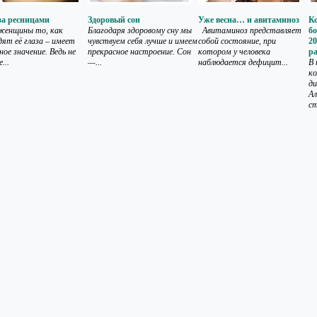
за ресницами
Здоровый сон
Уже весна… и авитаминоз
Ко
енщины то, как
Благодаря здоровому сну мы
Авитаминоз представляет
б
дят её глаза – имеет
чувствуем себя лучше и имеем
собой состояние, при
20
ное значение. Ведь не
прекрасное настроение. Сон
котором у человека
ра
...
—...
наблюдается дефицит...
В 
ко
ди
Ал
ст