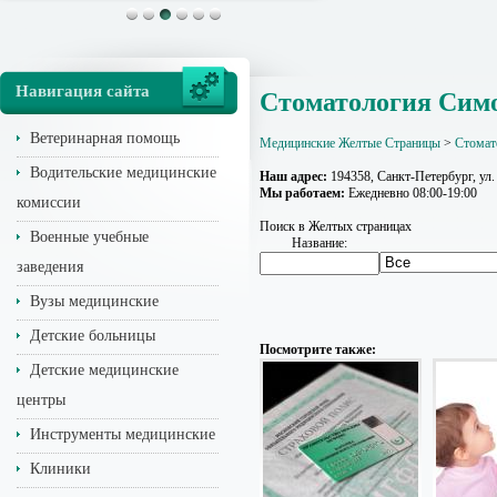
Навигация сайта
Стоматология Сим
Ветеринарная помощь
Медицинские Желтые Страницы
>
Стомат
Водительские медицинские
Наш адрес:
194358, Санкт-Петербург, ул.
Мы работаем:
Ежедневно 08:00-19:00
комиссии
Поиск в Желтых страницах
Военные учебные
Название:
заведения
Вузы медицинские
Детские больницы
Посмотрите также:
Детские медицинские
центры
Инструменты медицинские
Клиники