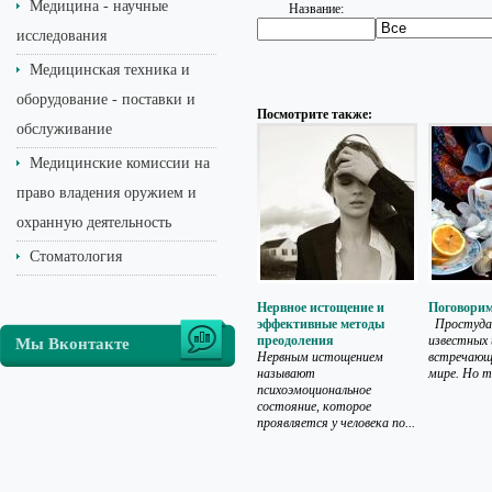
Медицина - научные
Название:
исследования
Медицинская техника и
оборудование - поставки и
Посмотрите также:
обслуживание
Медицинские комиссии на
право владения оружием и
охранную деятельность
Стоматология
Нервное истощение и
Поговорим
эффективные методы
Простуда 
преодоления
известных 
Мы Вконтакте
Нервным истощением
встречающи
называют
мире. Но т
психоэмоциональное
состояние, которое
проявляется у человека по...