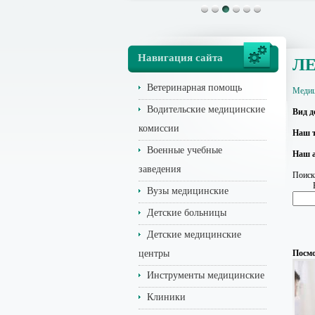
Навигация сайта
Л
Ветеринарная помощь
Медиц
Водительские медицинские
Вид д
комиссии
Наш т
Военные учебные
Наш а
заведения
Поиск
Вузы медицинские
Детские больницы
Детские медицинские
центры
Посмо
Инструменты медицинские
Клиники