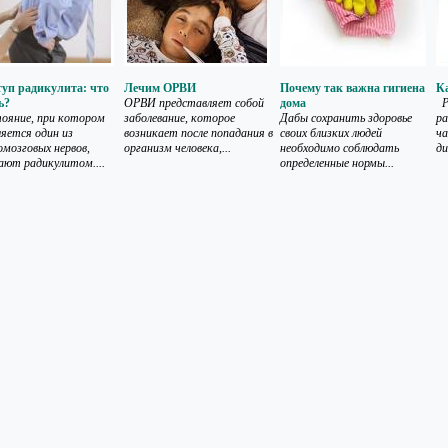
уп радикулита: что
Лечим ОРВИ
Почему так важна гигиена
К
ь?
ОРВИ представляет собой
дома
Р
яние, при котором
заболевание, которое
Дабы сохранить здоровье
ра
ляется один из
возникает после попадания в
своих близких людей
ч
омозговых нервов,
организм человека,...
необходимо соблюдать
ди
ают радикулитом....
определенные нормы...