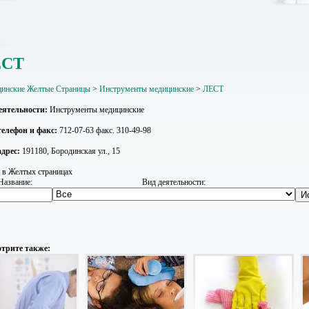
ЕСТ
инские Желтые Страницы
>
Инструменты медицинские
>
ЛЕСТ
еятельности:
Инструменты медицинские
елефон и факс:
712-07-63 факс. 310-49-98
дрес:
191180, Бородинская ул., 15
 в Желтых страницах
Название:
Вид деятельности:
трите также: