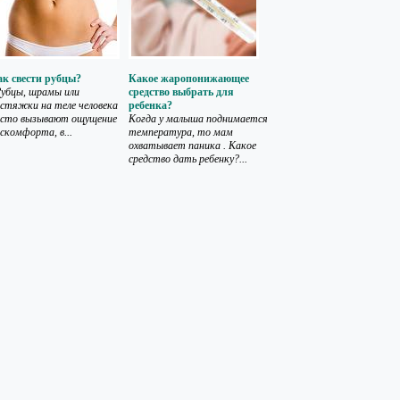
ак свести рубцы?
Какое жаропонижающее
убцы, шрамы или
средство выбрать для
стяжки на теле человека
ребенка?
асто вызывают ощущение
Когда у малыша поднимается
скомфорта, в...
температура, то мам
охватывает паника . Какое
средство дать ребенку?...