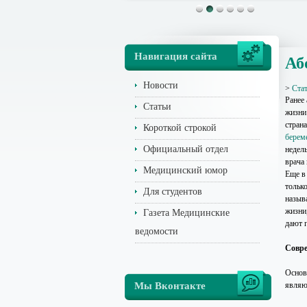
Навигация сайта
Аб
Новости
>
Ста
Ранее
Статьи
жизни
стран
Короткой строкой
берем
Официальный отдел
недел
врача
Медицинский юмор
Еще в
тольк
Для студентов
назыв
жизни
Газета Медицинские
дают 
ведомости
Совре
Основ
Мы Вконтакте
являю