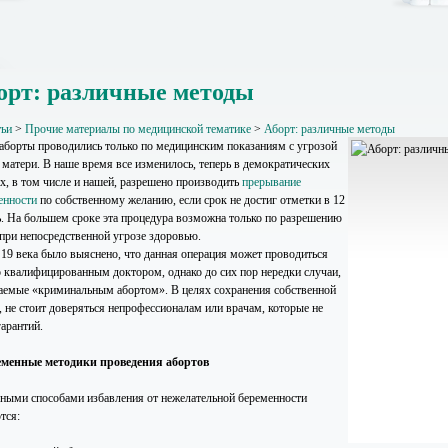
орт: различные методы
тьи
>
Прочие материалы по медицинской тематике
>
Аборт: различные методы
 аборты проводились только по медицинским показаниям с угрозой
 матери. В наше время все изменилось, теперь в демократических
ах, в том числе и нашей, разрешено производить
прерывание
енности
по собственному желанию, если срок не достиг отметки в 12
ь. На большем сроке эта процедура возможна только по разрешению
 при непосредственной угрозе здоровью.
 19 века было выяснено, что данная операция может проводиться
о квалифицированным доктором, однако до сих пор нередки случаи,
аемые «криминальным абортом». В целях сохранения собственной
, не стоит доверяться непрофессионалам или врачам, которые не
гарантий.
менные методики проведения абортов
ными способами избавления от нежелательной беременности
тся: