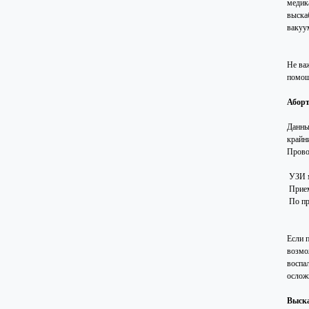
медик
выска
вакуу
Не ва
помощ
Аборт
Данны
крайн
Прово
УЗИ м
Прием
По пр
Если 
возмо
воспа
ослож
Выска