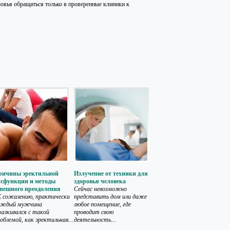
ровья обращаться только в проверенные клиники к
ричины эректильной
Излучение от техники для
исфункции и методы
здоровья человека
спешного преодоления
Сейчас невозможно
 сожалению, практически
представить дом или даже
аждый мужчина
любое помещение, где
алкивался с такой
проводит свою
облемой, как эректильная...
деятельность...