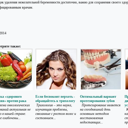
ик удаления нежелательной беременности достаточно, важно для сохранения своего здо
фицированным врачам.
.2014
трите также:
ка «здорового
Если беспокоит перхоть -
Оптимальный вариант
П
ия» против рака
обращайтесь к трихологу
протезирования зубов
д
ема онкологических
Трихология – это наука,
Протезирование является
у
еваний актуальная не
изучающая проблемы,
на сегодняшний день
К
о в нашей стране.
связанные с ростом волос и
основным методом
к
е озабочены...
состоянием...
восстановления
ст
недостающих...
пр