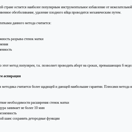
ей стране остается наиболее популярным инструментальное избавление от нежелательно
ивенное обезболивание, удаление плодного яйца проводится механическим путем.
татками данного метода считается:
жность разрыва стенок матки
нения
ненность
о этот метод популярен, т.к. позволяет проводить аборт на сроках, превышающих 6 нед
ум аспирация
я методика считается более щадящей и дающей наибольшие гарантии. Плюсами метода я
ствие необходимости расширения стенок матки
дура занимает не более 10 мин
лезненность
ой шанс сохранить детородные функции