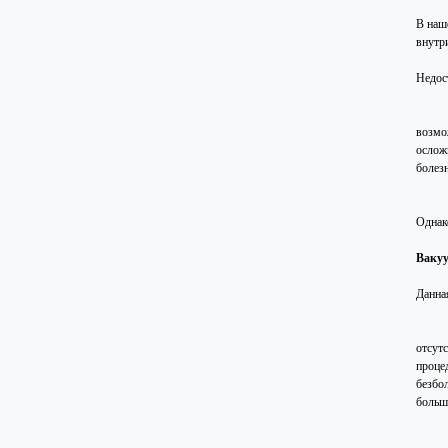
В наш
внутр
Недос
возмо
ослож
болез
Однак
Ваку
Данна
отсут
проце
безбо
больш