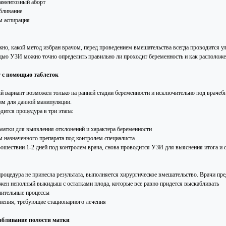
аментозный аборт
бливание
м аспирация
жно, какой метод избран врачом, перед проведением вмешательства всегда проводится ул
ью УЗИ можно точно определить правильно ли проходит беременность и как расположе
 с помощью таблеток
й вариант возможен только на ранней стадии беременности и исключительно под враче
им для данной манипуляции.
дится процедура в три этапа:
атки для выявления отклонений и характера беременности
 назначенного препарата под контролем специалиста
ошествии 1-2 дней под контролем врача, снова проводится УЗИ для выяснения итога и 
процедура не принесла результата, выполняется хирургическое вмешательство. Врачи пр
жен неполный выкидыш с остатками плода, которые все равно придется выскабливать
лительные процессы
нения, требующие стационарного лечения
бливание полости матки