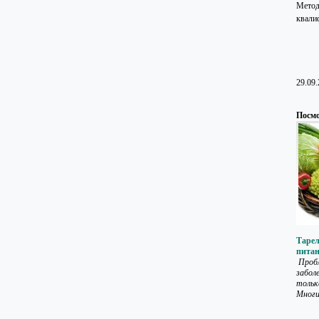
Метод
квали
29.09
Посмо
Тарел
питан
Пробл
забол
тольк
Многи