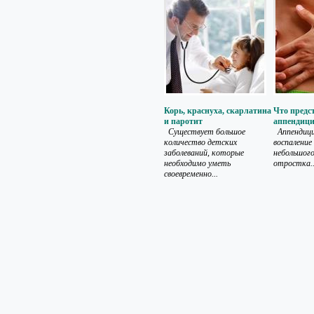
Корь, краснуха, скарлатина
Что предс
и паротит
аппендиц
Существует большое
Аппендиц
количество детских
воспаление
заболеваний, которые
небольшого
необходимо уметь
отростка..
своевременно...