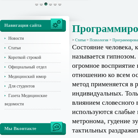
Навигация сайта
Программиров
Новости
>
Статьи
>
Психология
>
Программирован
Состояние человека, 
Статьи
называется гипнозом. 
Короткой строкой
огромное восприятие 
Официальный отдел
отношению ко всем ос
Медицинский юмор
метод применяется в р
Для студентов
индивидуальных. Толь
Газета Медицинские
влиянием словесного 
ведомости
используются слабые 
метронома, гудение з
Мы Вконтакте
тактильных раздражит