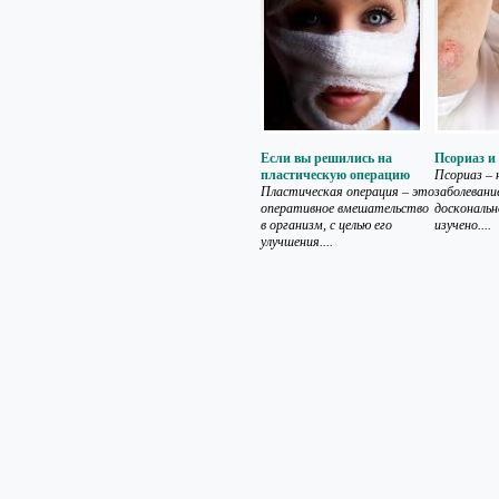
Если вы решились на
Псориаз и 
пластическую операцию
Псориаз – 
Пластическая операция – это
заболевани
оперативное вмешательство
доскональн
в организм, с целью его
изучено....
улучшения....