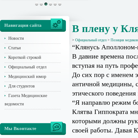
Навигация сайта
В плену у Кл
Новости
>
Официальный отдел
>
Позиция медиков
“Клянусь Аполлоном
Статьи
В давние времена пос
Короткой строкой
вступая на путь проф
Официальный отдел
До сих пор с именем 
Медицинский юмор
античной медицины, с
Для студентов
этического поведения 
Газета Медицинские
“Я направлю режим б
ведомости
Клятва Гиппократа мн
которыми должны рук
Мы Вконтакте
своей работы. Давая 