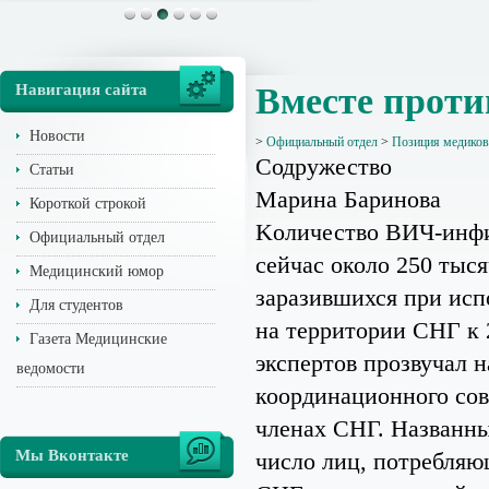
Навигация сайта
Вместе прот
Новости
>
Официальный отдел
>
Позиция медиков
Содружество
Статьи
Марина Баринова
Короткой строкой
Kоличество ВИЧ-инфи
Официальный отдел
сейчас около 250 тыс
Медицинский юмор
заразившихся при исп
Для студентов
на территории СНГ к 
Газета Медицинские
экспертов прозвучал 
ведомости
координационного сов
членах СНГ. Названны
Мы Вконтакте
число лиц, потребляю