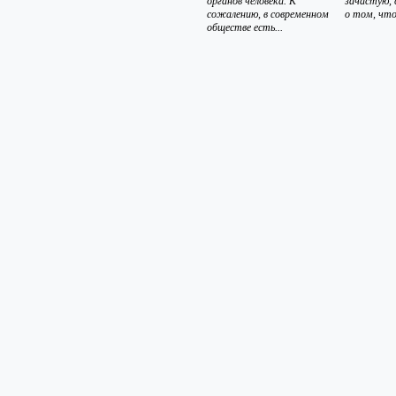
органов человека. К
зачастую,
сожалению, в современном
о том, что 
обществе есть...