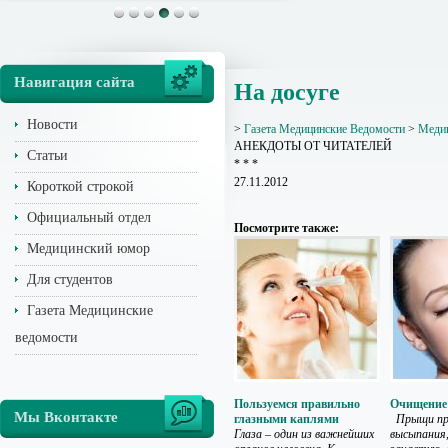
Навигация сайта
На досуге
Новости
>
Газета Медицинские Ведомости
>
Медиц
АНЕКДОТЫ ОТ ЧИТАТЕЛЕЙ
Статьи
* * *
27.11.2012
Короткой строкой
Официальный отдел
Посмотрите также:
Медицинский юмор
Для студентов
Газета Медицинские
ведомости
Пользуемся правильно
Очищение
Мы Вконтакте
глазными каплями
Прыщи пр
Глаза – один из важнейших
высыпания