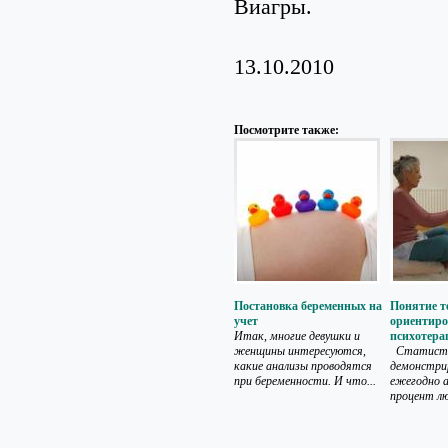
Виагры.
13.10.2010
Посмотрите также:
Постановка беременных на
Понятие т
учет
ориентир
Итак, многие девушки и
психотера
женщины интересуются,
Статисти
какие анализы проводятся
демонстри
при беременности. И что...
ежегодно 
процент люд